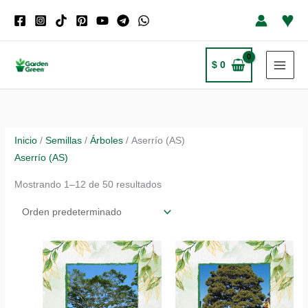
Ir
♥
al
contenido
$
0
Inicio
/
Semillas
/
Árboles
/ Aserrío (AS)
Aserrío (AS)
Mostrando 1–12 de 50 resultados