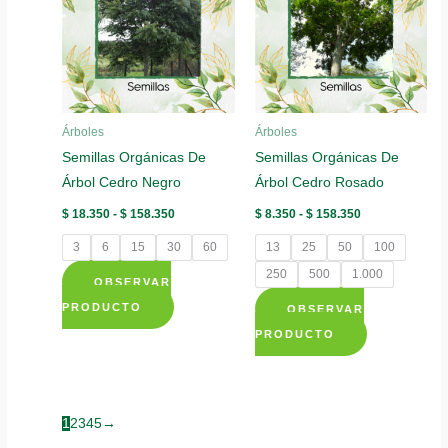
opciones
Las
se
opciones
pueden
se
elegir
pueden
en
elegir
la
Árboles
Árboles
en
página
Semillas Orgánicas De
Semillas Orgánicas De
la
de
Árbol Cedro Negro
Árbol Cedro Rosado
página
producto
de
Rango
Rango
$
18.350
-
$
158.350
$
8.350
-
$
158.350
de
de
producto
precios:
precios:
3
6
15
30
60
13
25
50
100
desde
desde
$ 18.350
$ 8.350
250
500
1.000
OBSERVAR
hasta
hasta
$ 158.350
$ 158.350
Este
PRODUCTO
OBSERVAR
producto
Este
PRODUCTO
tiene
producto
múltiples
tiene
variantes.
múltiples
1
2
3
4
5
→
Las
variantes.