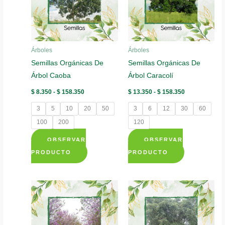
opciones
opciones
se
se
pueden
pueden
elegir
elegir
Árboles
Árboles
en
en
Semillas Orgánicas De
Semillas Orgánicas De
la
la
Árbol Caoba
Árbol Caracolí
página
página
de
de
Rango
Rango
$
8.350
-
$
158.350
$
13.350
-
$
158.350
de
de
producto
producto
precios:
precios:
3
5
10
20
50
3
6
12
30
60
desde
desde
$ 8.350
$ 13.350
100
200
120
hasta
hasta
$ 158.350
$ 158.350
OBSERVAR
OBSERVAR
Este
Este
PRODUCTO
PRODUCTO
producto
producto
tiene
tiene
múltiples
múltiples
variantes.
variantes.
Las
Las