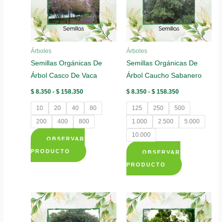
opciones
opciones
se
se
pueden
pueden
elegir
elegir
Árboles
Árboles
en
en
Semillas Orgánicas De
Semillas Orgánicas De
la
la
Árbol Casco De Vaca
Árbol Caucho Sabanero
página
página
de
de
Rango
Rango
$
8.350
-
$
158.350
$
8.350
-
$
158.350
de
de
producto
producto
precios:
precios:
10
20
40
80
125
250
500
desde
desde
$ 8.350
$ 8.350
200
400
800
1.000
2.500
5.000
hasta
hasta
10.000
$ 158.350
$ 158.350
OBSERVAR
Este
PRODUCTO
OBSERVAR
producto
Este
PRODUCTO
tiene
producto
múltiples
tiene
variantes.
múltiples
Las
variantes.