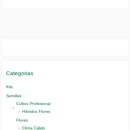
opciones
Las
se
opciones
pueden
se
elegir
pueden
en
elegir
la
en
página
la
de
página
producto
de
producto
Categorias
Kits
Semillas
Cultivo Profesional
Híbridos Flores
Flores
Clima Cálido