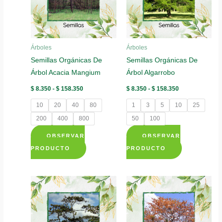
se
se
pueden
pueden
elegir
elegir
Árboles
Árboles
en
en
Semillas Orgánicas De
Semillas Orgánicas De
la
la
Árbol Acacia Mangium
Árbol Algarrobo
página
página
de
de
Rango
Rango
$
8.350
-
$
158.350
$
8.350
-
$
158.350
de
de
producto
producto
precios:
precios:
10
20
40
80
1
3
5
10
25
desde
desde
$ 8.350
$ 8.350
200
400
800
50
100
hasta
hasta
$ 158.350
$ 158.350
OBSERVAR
OBSERVAR
Este
Este
PRODUCTO
PRODUCTO
producto
producto
tiene
tiene
múltiples
múltiples
variantes.
variantes.
Las
Las
opciones
opciones