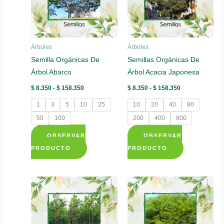
Árboles
Árboles
Semilla Orgánicas De
Semillas Orgánicas De
Árbol Abarco
Árbol Acacia Japonesa
Rango
Rango
$
8.350
-
$
158.350
$
8.350
-
$
158.350
de
de
precios:
precios:
1
3
5
10
25
10
20
40
80
desde
desde
$ 8.350
$ 8.350
50
100
200
400
800
hasta
hasta
$ 158.350
$ 158.350
OBSERVAR
OBSERVAR
Este
Este
PRODUCTO
PRODUCTO
producto
producto
tiene
tiene
múltiples
múltiples
variantes.
variantes.
Las
Las
opciones
opciones