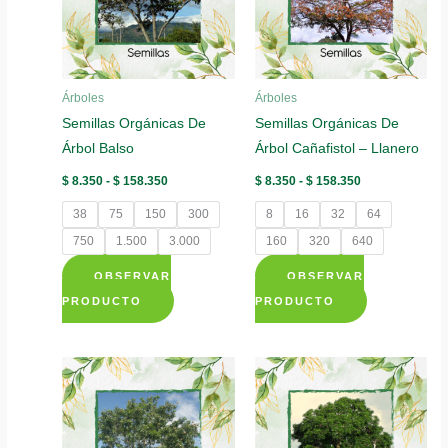
se
se
pueden
pueden
elegir
elegir
Árboles
Árboles
en
en
Semillas Orgánicas De
Semillas Orgánicas De
la
la
Árbol Balso
Árbol Cañafistol – Llanero
página
página
de
de
Rango
Rango
$
8.350
-
$
158.350
$
8.350
-
$
158.350
de
de
producto
producto
precios:
precios:
38
75
150
300
8
16
32
64
desde
desde
$ 8.350
$ 8.350
750
1.500
3.000
160
320
640
hasta
hasta
$ 158.350
$ 158.350
OBSERVAR
OBSERVAR
Este
Este
PRODUCTO
PRODUCTO
producto
producto
tiene
tiene
múltiples
múltiples
variantes.
variantes.
Las
Las