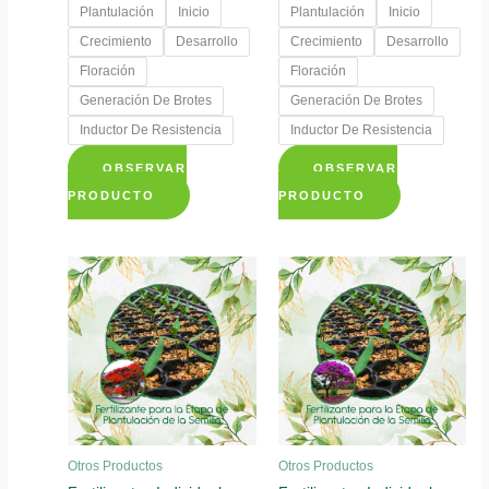
precios:
precios:
Plantulación
Inicio
Plantulación
Inicio
desde
desde
$ 12.350
$ 12.350
Crecimiento
Desarrollo
Crecimiento
Desarrollo
hasta
hasta
Floración
Floración
$ 20.350
$ 20.350
Generación De Brotes
Generación De Brotes
Inductor De Resistencia
Inductor De Resistencia
OBSERVAR
OBSERVAR
Este
Este
PRODUCTO
PRODUCTO
producto
producto
tiene
tiene
múltiples
múltiples
variantes.
variantes.
Las
Las
opciones
opciones
se
se
pueden
pueden
elegir
elegir
Otros Productos
Otros Productos
en
en