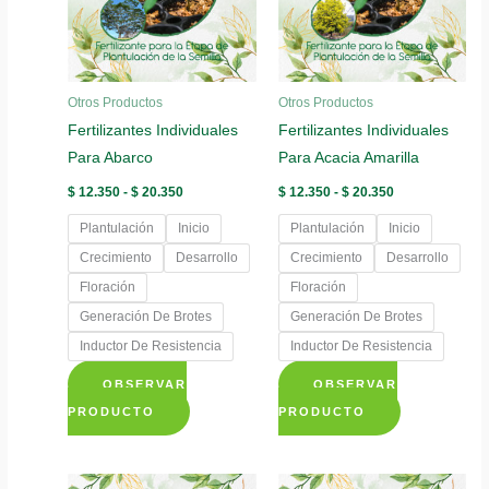
Otros Productos
Otros Productos
Fertilizantes Individuales
Fertilizantes Individuales
Para Abarco
Para Acacia Amarilla
Rango
Rango
$
12.350
-
$
20.350
$
12.350
-
$
20.350
de
de
precios:
precios:
Plantulación
Inicio
Plantulación
Inicio
desde
desde
$ 12.350
$ 12.350
Crecimiento
Desarrollo
Crecimiento
Desarrollo
hasta
hasta
Floración
Floración
$ 20.350
$ 20.350
Generación De Brotes
Generación De Brotes
Inductor De Resistencia
Inductor De Resistencia
OBSERVAR
OBSERVAR
Este
Este
PRODUCTO
PRODUCTO
producto
producto
tiene
tiene