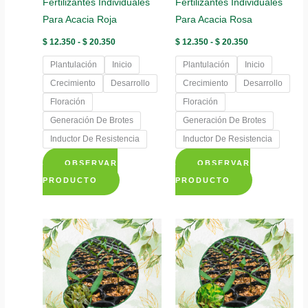
Fertilizantes Individuales
Fertilizantes Individuales
la
la
Para Acacia Roja
Para Acacia Rosa
página
página
de
de
Rango
Rango
$
12.350
-
$
20.350
$
12.350
-
$
20.350
de
de
producto
producto
precios:
precios:
Plantulación
Inicio
Plantulación
Inicio
desde
desde
$ 12.350
$ 12.350
Crecimiento
Desarrollo
Crecimiento
Desarrollo
hasta
hasta
Floración
Floración
$ 20.350
$ 20.350
Generación De Brotes
Generación De Brotes
Inductor De Resistencia
Inductor De Resistencia
OBSERVAR
OBSERVAR
Este
Este
PRODUCTO
PRODUCTO
producto
producto
tiene
tiene
múltiples
múltiples
variantes.
variantes.
Las
Las
opciones
opciones
se
se