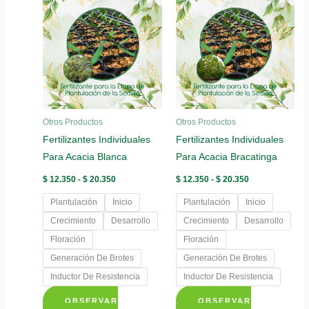
múltiples
múltiples
variantes.
variantes.
Las
Las
opciones
opciones
se
se
pueden
pueden
elegir
elegir
Otros Productos
Otros Productos
en
en
Fertilizantes Individuales
Fertilizantes Individuales
la
la
Para Acacia Blanca
Para Acacia Bracatinga
página
página
de
de
Rango
Rango
$
12.350
-
$
20.350
$
12.350
-
$
20.350
de
de
producto
producto
precios:
precios:
Plantulación
Inicio
Plantulación
Inicio
desde
desde
$ 12.350
$ 12.350
Crecimiento
Desarrollo
Crecimiento
Desarrollo
hasta
hasta
Floración
Floración
$ 20.350
$ 20.350
Generación De Brotes
Generación De Brotes
Inductor De Resistencia
Inductor De Resistencia
OBSERVAR
OBSERVAR