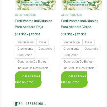
pueden
pueden
elegir
elegir
Otros Productos
Otros Productos
en
en
Fertilizantes Individuales
Fertilizantes Individuales
la
la
Para Acedera Roja
Para Acedera Verde
página
página
de
de
Rango
Rango
$
12.350
-
$
20.350
$
12.350
-
$
20.350
de
de
producto
producto
precios:
precios:
Plantulación
Inicio
Plantulación
Inicio
desde
desde
$ 12.350
$ 12.350
Crecimiento
Desarrollo
Crecimiento
Desarrollo
hasta
hasta
Producción
Producción
$ 20.350
$ 20.350
Generación De Brotes
Generación De Brotes
Inductor De Resistencia
Inductor De Resistencia
OBSERVAR
OBSERVAR
Este
Este
PRODUCTO
PRODUCTO
producto
producto
tiene
tiene
múltiples
múltiples
1
2
3
4
…
158
159
160
→
variantes.
variantes.