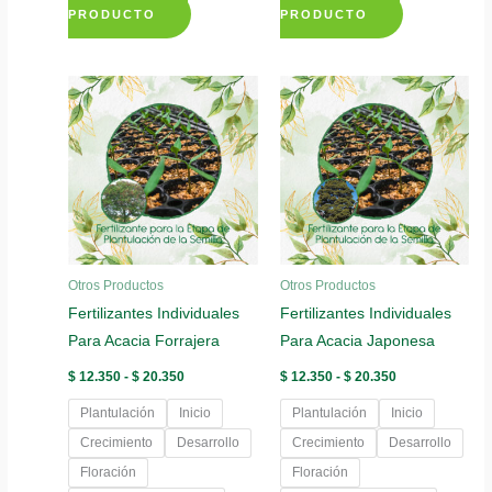
Este
Este
PRODUCTO
PRODUCTO
producto
producto
tiene
tiene
múltiples
múltiples
variantes.
variantes.
Las
Las
opciones
opciones
se
se
pueden
pueden
elegir
elegir
Otros Productos
Otros Productos
en
en
Fertilizantes Individuales
Fertilizantes Individuales
la
la
Para Acacia Forrajera
Para Acacia Japonesa
página
página
de
de
Rango
Rango
$
12.350
-
$
20.350
$
12.350
-
$
20.350
de
de
producto
producto
precios:
precios:
Plantulación
Inicio
Plantulación
Inicio
desde
desde
$ 12.350
$ 12.350
Crecimiento
Desarrollo
Crecimiento
Desarrollo
hasta
hasta
Floración
Floración
$ 20.350
$ 20.350