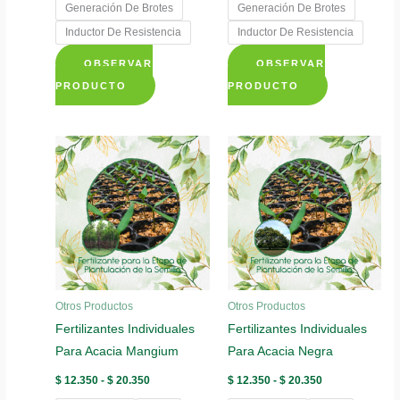
Generación De Brotes
Generación De Brotes
Inductor De Resistencia
Inductor De Resistencia
OBSERVAR
OBSERVAR
Este
Este
PRODUCTO
PRODUCTO
producto
producto
tiene
tiene
múltiples
múltiples
variantes.
variantes.
Las
Las
opciones
opciones
se
se
pueden
pueden
elegir
elegir
Otros Productos
Otros Productos
en
en
Fertilizantes Individuales
Fertilizantes Individuales
la
la
Para Acacia Mangium
Para Acacia Negra
página
página
de
de
Rango
Rango
$
12.350
-
$
20.350
$
12.350
-
$
20.350
de
de
producto
producto