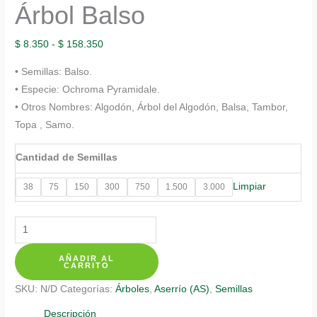
Árbol Balso
Rango
$
8.350
-
$
158.350
de
• Semillas: Balso.
precios:
• Especie: Ochroma Pyramidale.
desde
• Otros Nombres: Algodón, Árbol del Algodón, Balsa, Tambor,
$ 8.350
Topa , Samo.
hasta
$ 158.350
Cantidad de Semillas
Limpiar
38
75
150
300
750
1.500
3.000
Semillas
Orgánicas
AÑADIR AL
De
CARRITO
Árbol
SKU:
N/D
Categorías:
Árboles
,
Aserrío (AS)
,
Semillas
Balso
cantidad
Descripción