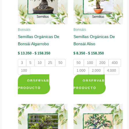
opciones
opciones
se
se
pueden
pueden
elegir
elegir
Bonsáis
Bonsáis
en
en
Semillas Orgánicas De
Semillas Orgánicas De
la
la
Bonsái Algarrobo
Bonsái Aliso
página
página
de
de
Rango
Rango
$
13.350
-
$
158.350
$
8.350
-
$
158.350
de
de
producto
producto
precios:
precios:
3
5
10
25
50
50
100
200
400
desde
desde
$ 13.350
$ 8.350
100
1.000
2.000
4.000
hasta
hasta
$ 158.350
$ 158.350
OBSERVAR
OBSERVAR
Este
Este
PRODUCTO
PRODUCTO
producto
producto
tiene
tiene
múltiples
múltiples
variantes.
variantes.
Las
Las