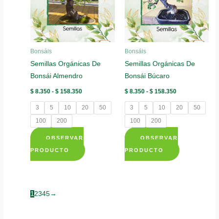
opciones
opciones
se
se
pueden
pueden
elegir
elegir
Bonsáis
Bonsáis
en
en
Semillas Orgánicas De
Semillas Orgánicas De
la
la
Bonsái Almendro
Bonsái Búcaro
página
página
de
de
Rango
Rango
$
8.350
-
$
158.350
$
8.350
-
$
158.350
de
de
producto
producto
precios:
precios:
3
5
10
20
50
3
5
10
20
50
desde
desde
$ 8.350
$ 8.350
100
200
100
200
hasta
hasta
$ 158.350
$ 158.350
OBSERVAR
OBSERVAR
Este
Este
PRODUCTO
PRODUCTO
producto
producto
tiene
tiene
múltiples
múltiples
1
2
3
4
5
→
variantes.
variantes.
Las
Las