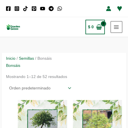
Ir
♥
al
contenido
$
0
Inicio
/
Semillas
/ Bonsáis
Bonsáis
Mostrando 1–12 de 52 resultados