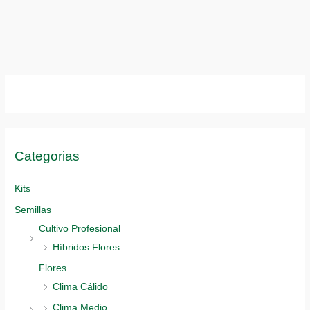
opciones
opciones
se
se
pueden
pueden
elegir
elegir
en
en
la
la
página
página
de
de
producto
producto
Categorias
Kits
Semillas
Cultivo Profesional
Híbridos Flores
Flores
Clima Cálido
Clima Medio