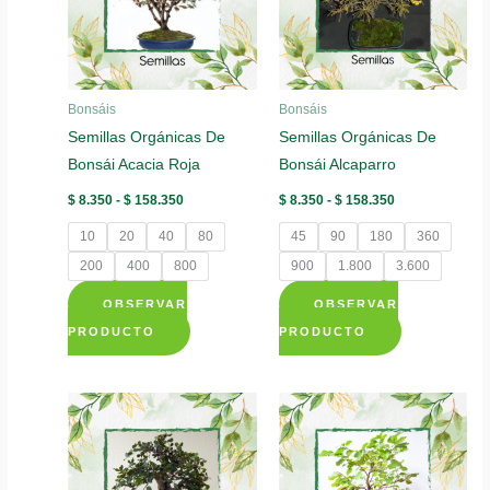
opciones
opciones
se
se
pueden
pueden
elegir
elegir
Bonsáis
Bonsáis
en
en
Semillas Orgánicas De
Semillas Orgánicas De
la
la
Bonsái Acacia Roja
Bonsái Alcaparro
página
página
de
de
Rango
Rango
$
8.350
-
$
158.350
$
8.350
-
$
158.350
de
de
producto
producto
precios:
precios:
10
20
40
80
45
90
180
360
desde
desde
$ 8.350
$ 8.350
200
400
800
900
1.800
3.600
hasta
hasta
$ 158.350
$ 158.350
OBSERVAR
OBSERVAR
Este
Este
PRODUCTO
PRODUCTO
producto
producto
tiene
tiene
múltiples
múltiples
variantes.
variantes.
Las
Las