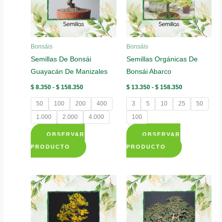
Bonsáis
Bonsáis
Semillas De Bonsái
Semillas Orgánicas De
Guayacán De Manizales
Bonsái Abarco
Rango
Rango
$
8.350
-
$
158.350
$
13.350
-
$
158.350
de
de
precios:
precios:
50
100
200
400
3
5
10
25
50
desde
desde
$ 8.350
$ 13.350
1.000
2.000
4.000
100
hasta
hasta
$ 158.350
$ 158.350
OBSERVAR
OBSERVAR
Este
Este
PRODUCTO
PRODUCTO
producto
producto
tiene
tiene
múltiples
múltiples
variantes.
variantes.
Las
Las
opciones
opciones