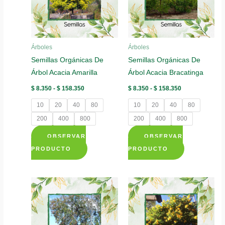
Árboles
Árboles
Semillas Orgánicas De
Semillas Orgánicas De
Árbol Acacia Amarilla
Árbol Acacia Bracatinga
Rango
Rango
$
8.350
-
$
158.350
$
8.350
-
$
158.350
de
de
precios:
precios:
10
20
40
80
10
20
40
80
desde
desde
$ 8.350
$ 8.350
200
400
800
200
400
800
hasta
hasta
$ 158.350
$ 158.350
OBSERVAR
OBSERVAR
Este
Este
PRODUCTO
PRODUCTO
producto
producto
tiene
tiene
múltiples
múltiples
variantes.
variantes.
Las
Las
opciones
opciones