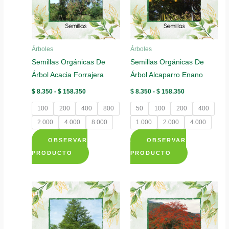
se
se
pueden
pueden
elegir
elegir
Árboles
Árboles
en
en
Semillas Orgánicas De
Semillas Orgánicas De
la
la
Árbol Acacia Forrajera
Árbol Alcaparro Enano
página
página
de
de
Rango
Rango
$
8.350
-
$
158.350
$
8.350
-
$
158.350
de
de
producto
producto
precios:
precios:
100
200
400
800
50
100
200
400
desde
desde
$ 8.350
$ 8.350
2.000
4.000
8.000
1.000
2.000
4.000
hasta
hasta
$ 158.350
$ 158.350
OBSERVAR
OBSERVAR
Este
Este
PRODUCTO
PRODUCTO
producto
producto
tiene
tiene
múltiples
múltiples
variantes.
variantes.
Las
Las
opciones
opciones