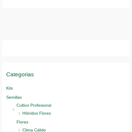
opciones
Las
se
opciones
pueden
se
elegir
pueden
en
elegir
la
en
página
la
de
página
producto
de
producto
Categorias
Kits
Semillas
Cultivo Profesional
Híbridos Flores
Flores
Clima Cálido