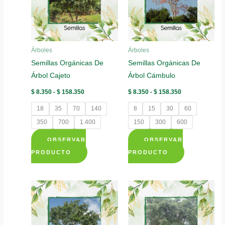
opciones
opciones
se
se
pueden
pueden
elegir
elegir
Árboles
Árboles
en
en
Semillas Orgánicas De
Semillas Orgánicas De
la
la
Árbol Cajeto
Árbol Cámbulo
página
página
de
de
Rango
Rango
$
8.350
-
$
158.350
$
8.350
-
$
158.350
de
de
producto
producto
precios:
precios:
18
35
70
140
8
15
30
60
desde
desde
$ 8.350
$ 8.350
350
700
1.400
150
300
600
hasta
hasta
$ 158.350
$ 158.350
OBSERVAR
OBSERVAR
Este
Este
PRODUCTO
PRODUCTO
producto
producto
tiene
tiene
múltiples
múltiples
variantes.
variantes.
Las
Las