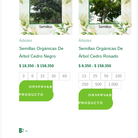
opciones
Las
se
opciones
pueden
se
elegir
pueden
en
elegir
la
Árboles
Árboles
en
página
Semillas Orgánicas De
Semillas Orgánicas De
la
de
Árbol Cedro Negro
Árbol Cedro Rosado
página
producto
de
Rango
Rango
$
18.350
-
$
158.350
$
8.350
-
$
158.350
de
de
producto
precios:
precios:
3
6
15
30
60
13
25
50
100
desde
desde
$ 18.350
$ 8.350
250
500
1.000
OBSERVAR
hasta
hasta
$ 158.350
$ 158.350
Este
PRODUCTO
OBSERVAR
producto
Este
PRODUCTO
tiene
producto
múltiples
tiene
variantes.
múltiples
1
2
→
Las
variantes.