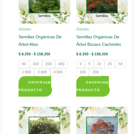
se
se
pueden
pueden
elegir
elegir
Árboles
Árboles
en
en
Semillas Orgánicas De
Semillas Orgánicas De
la
la
Árbol Aliso
Árbol Búcaro Cachimbo
página
página
de
de
Rango
Rango
$
8.350
-
$
158.350
$
8.350
-
$
158.350
de
de
producto
producto
precios:
precios:
50
100
200
400
3
5
10
20
50
desde
desde
$ 8.350
$ 8.350
1.000
2.000
4.000
100
200
hasta
hasta
$ 158.350
$ 158.350
OBSERVAR
OBSERVAR
Este
Este
PRODUCTO
PRODUCTO
producto
producto
tiene
tiene
múltiples
múltiples
variantes.
variantes.
Las
Las