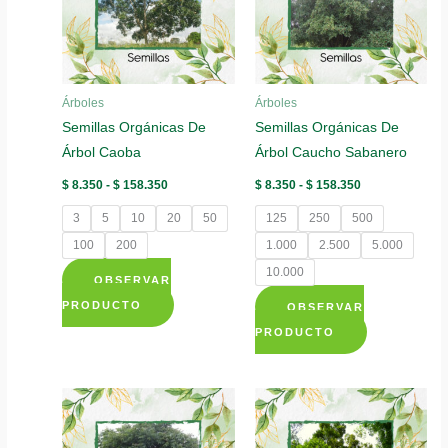
opciones
opciones
se
se
pueden
pueden
elegir
elegir
Árboles
Árboles
en
en
Semillas Orgánicas De
Semillas Orgánicas De
la
la
Árbol Caoba
Árbol Caucho Sabanero
página
página
de
de
Rango
Rango
$
8.350
-
$
158.350
$
8.350
-
$
158.350
de
de
producto
producto
precios:
precios:
3
5
10
20
50
125
250
500
desde
desde
$ 8.350
$ 8.350
100
200
1.000
2.500
5.000
hasta
hasta
10.000
$ 158.350
$ 158.350
OBSERVAR
Este
PRODUCTO
OBSERVAR
producto
Este
PRODUCTO
tiene
producto
múltiples
tiene
variantes.
múltiples
Las
variantes.