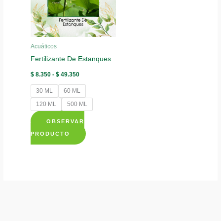
Acuáticos
Fertilizante De Estanques
Rango
$
8.350
-
$
49.350
de
precios:
30 ML
60 ML
desde
$ 8.350
120 ML
500 ML
hasta
$ 49.350
OBSERVAR
Este
PRODUCTO
producto
tiene
múltiples
variantes.
Las
opciones
se