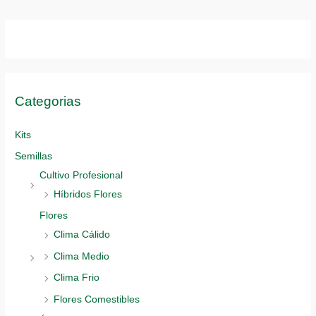
pueden
elegir
en
la
página
Categorias
de
producto
Kits
Semillas
Cultivo Profesional
Híbridos Flores
Flores
Clima Cálido
Clima Medio
Clima Frio
Flores Comestibles