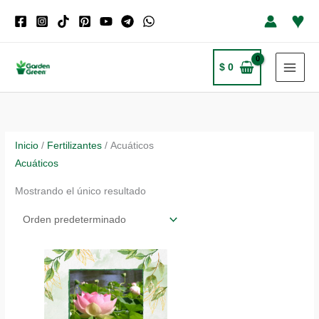
Ir
♥
al
contenido
$
0
Inicio
/
Fertilizantes
/ Acuáticos
Acuáticos
Mostrando el único resultado