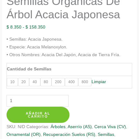
Semillas Orgánicas De
Árbol Acacia Japonesa
Rango
$
8.350
-
$
158.350
de
• Semillas: Acacia Japonesa.
precios:
• Especie: Acacia Melanoxylon.
desde
• Otros Nombres: Acacia Del Japón, Acacia de Tierra Fría.
$ 8.350
hasta
Cantidad de Semillas
$ 158.350
Limpiar
10
20
40
80
200
400
800
Semillas
Orgánicas
AÑADIR AL
De
CARRITO
Árbol
SKU:
N/D
Categorías:
Árboles
,
Aserrío (AS)
,
Cerca Viva (CV)
,
Acacia
Ornamental (OR)
,
Recuperación Suelos (RS)
,
Semillas
,
Japonesa