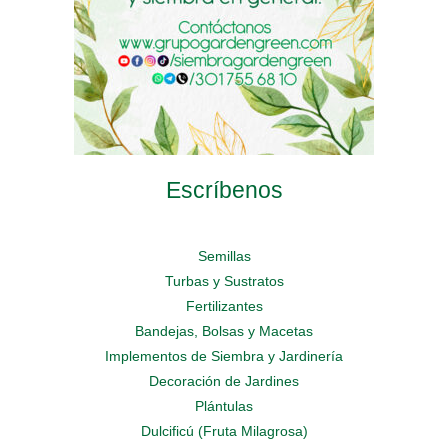
producto
de
de
producto
producto
Escríbenos
Semillas
Turbas y Sustratos
Fertilizantes
Bandejas, Bolsas y Macetas
Implementos de Siembra y Jardinería
Decoración de Jardines
Plántulas
Dulcificú (Fruta Milagrosa)