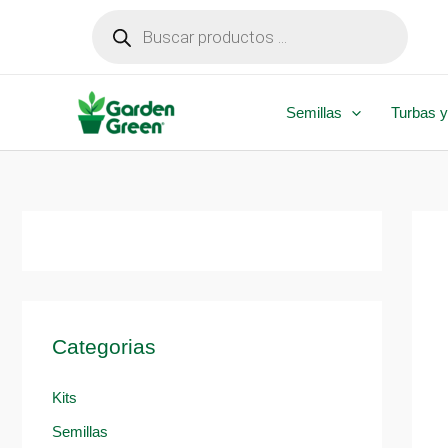
Ir
Búsqueda
de
al
productos
contenido
Semillas
Turbas y
Categorias
Kits
Semillas