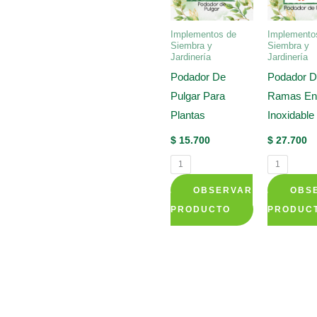
Implementos de
Implemento
Siembra y
Siembra y
Jardinería
Jardinería
Podador De
Podador 
Pulgar Para
Ramas En
Plantas
Inoxidable
$
15.700
$
27.700
1
1
OBSERVAR
OBS
Este
PRODUCTO
PRODUC
producto
tiene
múltiples
variantes.
Las