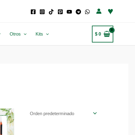
♥
$
0
Otros
Kits
n