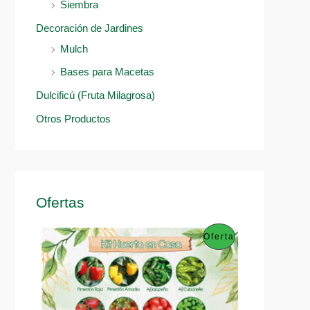
Siembra
Decoración de Jardines
Mulch
Bases para Macetas
Dulcificú (Fruta Milagrosa)
Otros Productos
Ofertas
P
Oferta
R
O