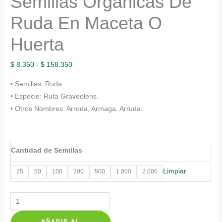
Semillas Orgánicas De
Ruda En Maceta O
Huerta
Rango
$
8.350
-
$
158.350
de
• Semillas: Ruda.
precios:
• Especie: Ruta Graveolens.
desde
• Otros Nombres: Arroda, Armaga, Arruda.
$ 8.350
hasta
$ 158.350
Cantidad de Semillas
Limpiar
25
50
100
200
500
1.000
2.000
Semillas
Orgánicas
AÑADIR AL