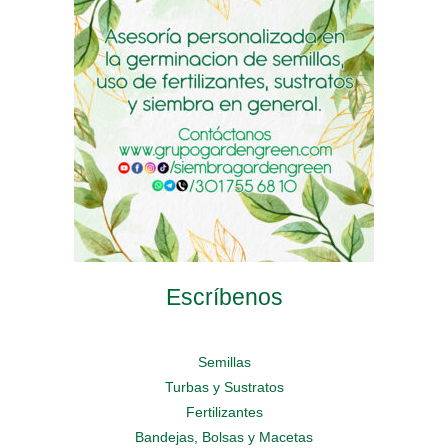
en
elegir
elegir
la
en
en
página
la
la
de
página
página
producto
de
de
producto
producto
Escríbenos
Semillas
Turbas y Sustratos
Fertilizantes
Bandejas, Bolsas y Macetas