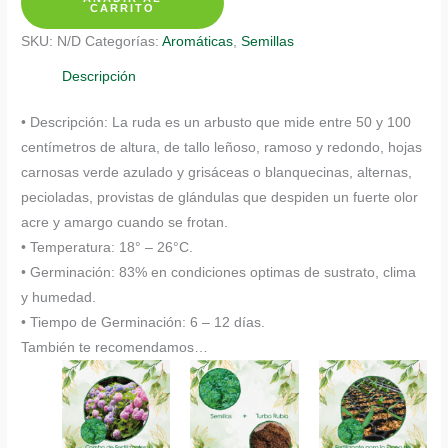
De
CARRITO
Ruda
SKU:
N/D
Categorías:
Aromáticas
,
Semillas
En
Maceta
Descripción
O
• Descripción: La ruda es un arbusto que mide entre 50 y 100
Huerta
centímetros de altura, de tallo leñoso, ramoso y redondo, hojas
cantidad
carnosas verde azulado y grisáceas o blanquecinas, alternas,
pecioladas, provistas de glándulas que despiden un fuerte olor
acre y amargo cuando se frotan.
• Temperatura: 18° – 26°C.
• Germinación: 83% en condiciones optimas de sustrato, clima
y humedad.
• Tiempo de Germinación: 6 – 12 días.
También te recomendamos…