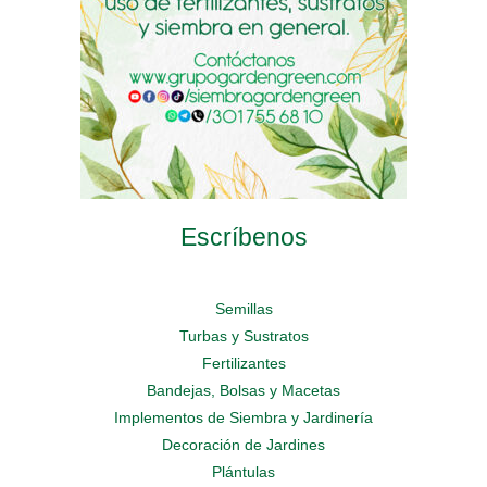
página
página
de
de
de
producto
producto
producto
Escríbenos
Semillas
Turbas y Sustratos
Fertilizantes
Bandejas, Bolsas y Macetas
Implementos de Siembra y Jardinería
Decoración de Jardines
Plántulas