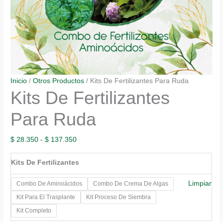
Inicio
/
Otros Productos
/ Kits De Fertilizantes Para Ruda
Kits De Fertilizantes
Para Ruda
Rango
$
28.350
-
$
137.350
de
Kits De Fertilizantes
precios:
desde
Limpiar
Combo De Aminoácidos
Combo De Crema De Algas
$ 28.350
Kit Para El Trasplante
Kit Proceso De Siembra
hasta
Kit Completo
$ 137.350