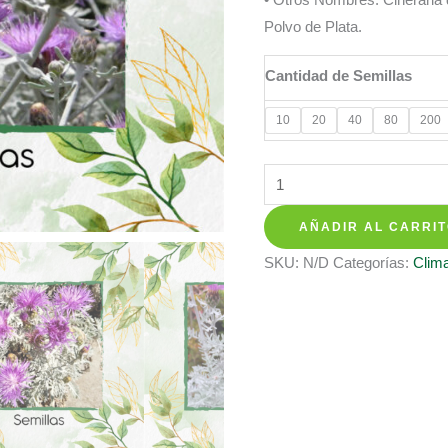
$ 8.350
Polvo de Plata.
hasta
$ 158.35
Cantidad de Semillas
10
20
40
80
200
Semillas
Orgánicas
AÑADIR AL CARRI
De
Flor
SKU:
N/D
Categorías:
Clima
Cineraria
Marítima
cantidad