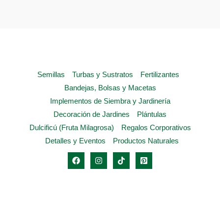
se
pueden
elegir
en
la
Semillas
Turbas y Sustratos
Fertilizantes
página
Bandejas, Bolsas y Macetas
de
Implementos de Siembra y Jardinería
producto
Decoración de Jardines
Plántulas
Dulcificú (Fruta Milagrosa)
Regalos Corporativos
Detalles y Eventos
Productos Naturales