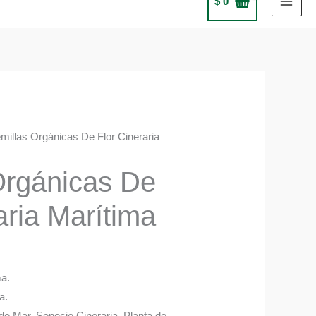
$
0
millas Orgánicas De Flor Cineraria
Orgánicas De
aria Marítima
ma.
a.
de Mar, Senecio Cineraria, Planta de