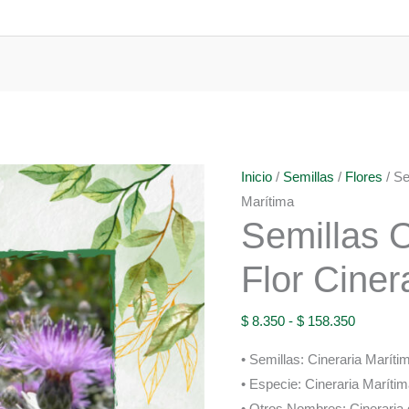
Inicio
/
Semillas
/
Flores
/ Se
Marítima
Semillas 
Flor Ciner
Rango
$
8.350
-
$
158.350
de
• Semillas: Cineraria Maríti
precios:
• Especie: Cineraria Marítim
desde
• Otros Nombres: Cineraria 