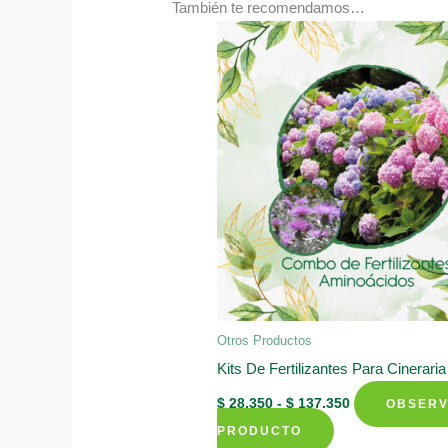
También te recomendamos…
Otros Productos
Kits De Fertilizantes Para Cinerari
Rango
$
28.350
-
$
137.350
OBSER
de
Este
precios:
PRODUCTO
desde