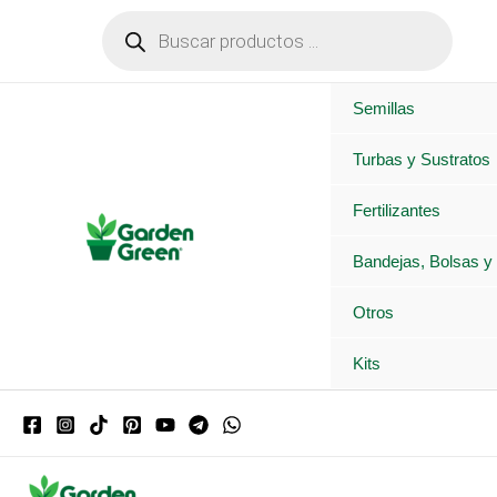
Ir
Búsqueda
de
al
productos
contenido
Semillas
Turbas y Sustratos
Fertilizantes
Bandejas, Bolsas y
Otros
Kits