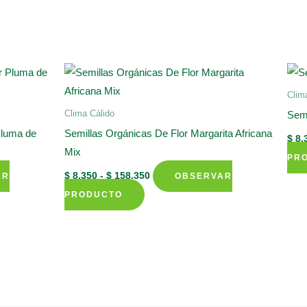
la
página
de
producto
Clim
Clima Cálido
Semi
Pluma de
Semillas Orgánicas De Flor Margarita Africana
$
8.
Mix
PR
Rango
$
8.350
-
$
158.350
AR
OBSERVAR
de
Este
precios:
PRODUCTO
desde
producto
$ 8.350
tiene
hasta
$ 158.350
múltiples
variantes.
Las
opciones