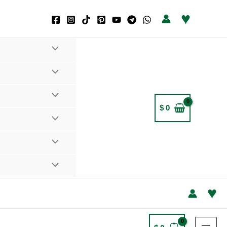
precios:
♥
desde
$ 8.350
hasta
$ 158.350
$
0
♥