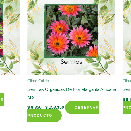
se
pueden
elegir
en
la
página
de
producto
Clima Cálido
Clim
Semillas Orgánicas De Flor Margarita Africana
Semi
Mix
$
8.
AR
Rango
$
8.350
-
$
158.350
OBSERVAR
PR
de
Este
precios:
PRODUCTO
desde
producto
$ 8.350
tiene
hasta