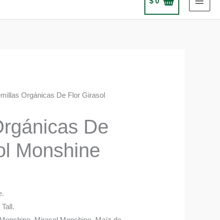
$
0
millas Orgánicas De Flor Girasol
Orgánicas De
sol Monshine
e.
Tall.
 Monshine, Mirasol Monshine, Maíz de