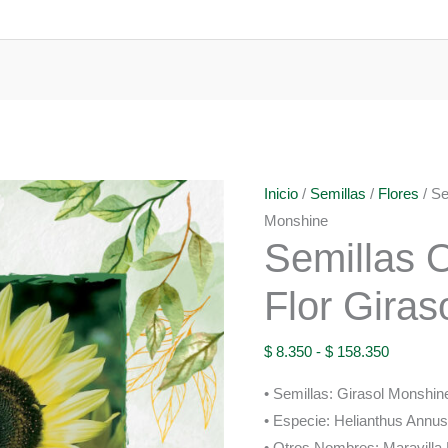
Inicio
/
Semillas
/
Flores
/ Se
Monshine
Semillas 
Flor Gira
Rango
$
8.350
-
$
158.350
de
• Semillas: Girasol Monshin
precios:
• Especie: Helianthus Annus 
desde
• Otros Nombres: Maravilla