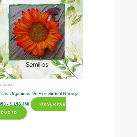
opciones
se
pueden
elegir
en
la
página
de
producto
a Cálido
llas Orgánicas De Flor Girasol Naranja
Rango
350
-
$
158.350
OBSERVAR
de
Este
precios:
ODUCTO
desde
producto
$ 8.350
tiene
hasta
$ 158.350
múltiples