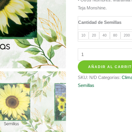
$ 8.350
Teja Monshine.
hasta
$ 158.35
Cantidad de Semillas
10
20
40
80
200
Semillas
Orgánicas
AÑADIR AL CARRI
De
Flor
SKU:
N/D
Categorías:
Clima
Girasol
Semillas
Monshine
cantidad