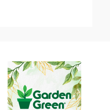
variantes.
Las
opciones
se
pueden
elegir
en
la
página
de
producto