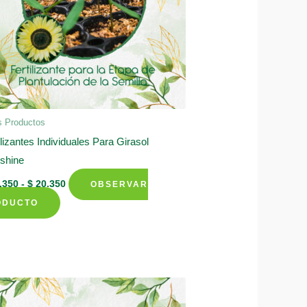
s Productos
ilizantes Individuales Para Girasol
shine
Rango
.350
-
$
20.350
OBSERVAR
de
Este
precios:
ODUCTO
desde
producto
$ 12.350
tiene
hasta
$ 20.350
múltiples
variantes.
Las