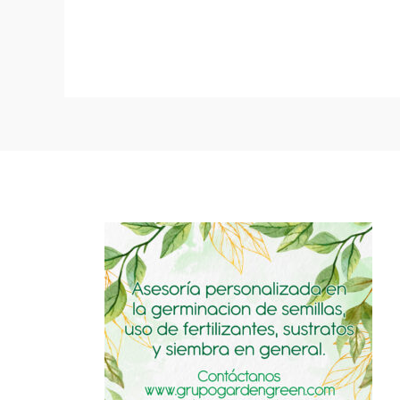
variantes.
Las
opciones
se
pueden
elegir
en
la
página
de
producto