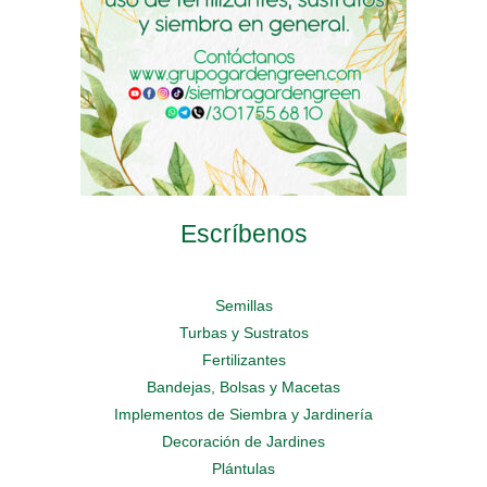
de
página
de
producto
de
producto
producto
Escríbenos
Semillas
Turbas y Sustratos
Fertilizantes
Bandejas, Bolsas y Macetas
Implementos de Siembra y Jardinería
Decoración de Jardines
Plántulas