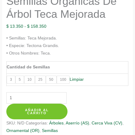
Semillas Orgánicas De
Árbol Teca Mejorada
Rango
$
13.350
-
$
158.350
de
• Semillas: Teca Mejorada.
precios:
• Especie: Tectona Grandis.
desde
• Otros Nombres: Teca.
$ 13.350
hasta
Cantidad de Semillas
$ 158.350
Limpiar
3
5
10
25
50
100
Semillas
Orgánicas
AÑADIR AL
De
CARRITO
Árbol
SKU:
N/D
Categorías:
Árboles
,
Aserrío (AS)
,
Cerca Viva (CV)
,
Teca
Ornamental (OR)
,
Semillas
Mejorada