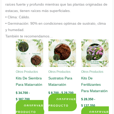
raíces fuerte y profundo mientras que las plantas originadas de
estacas, tienen raíces más superficiales.
• Clima: Cálido.
• Germinación: 90% en condiciones optimas de sustrato, clima
y humedad.
También te recomendamos…
Otros Productos
Otros Productos
Otros Productos
Kits De Siembra
Sustratos Para
Kits De
Para Matarratón
Matarratón
Fertilizantes
Para Matarratón
Rango
$
34.700
-
$
8.700
-
$
28.700
de
Rango
$
387.700
$
28.350
-
OBSERVAR
precios:
de
desde
Rango
$
137.350
OBSERVAR
precios:
PRODUCTO
$ 8.700
de
desde
Este
hasta
PRODUCTO
OBSERVAR
precios: