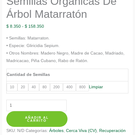
Semillas Orgánicas De
Árbol Matarratón
Rango
$
8.350
-
$
158.350
de
• Semillas: Matarraton.
precios:
• Especie: Gliricidia Sepium.
desde
• Otros Nombres: Madero Negro, Madre de Cacao, Madriado,
$ 8.350
Madricacao, Piña Cubano, Rabo de Ratón.
hasta
$ 158.350
Cantidad de Semillas
Limpiar
10
20
40
80
200
400
800
Semillas
Orgánicas
AÑADIR AL
De
CARRITO
Árbol
SKU:
N/D
Categorías:
Árboles
,
Cerca Viva (CV)
,
Recuperación
Matarratón