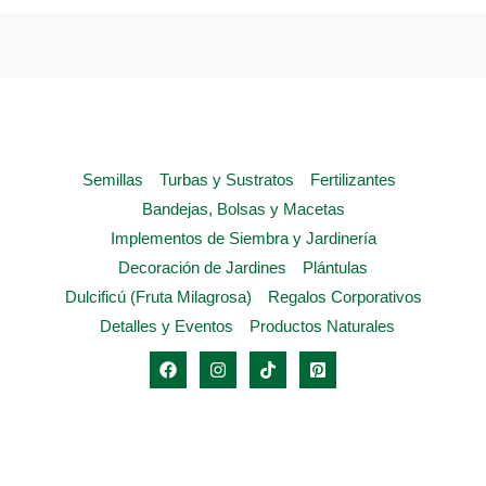
opciones
se
pueden
elegir
en
la
Semillas
Turbas y Sustratos
Fertilizantes
página
Bandejas, Bolsas y Macetas
de
Implementos de Siembra y Jardinería
producto
Decoración de Jardines
Plántulas
Dulcificú (Fruta Milagrosa)
Regalos Corporativos
Detalles y Eventos
Productos Naturales