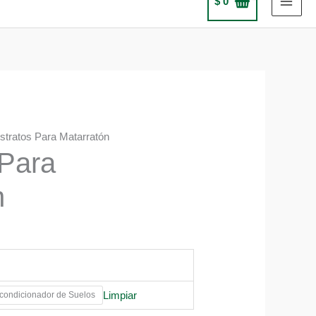
$
0
stratos Para Matarratón
 Para
n
Limpiar
ondicionador de Suelos