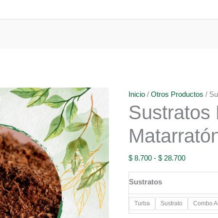
Inicio
/
Otros Productos
/ Su
Sustratos
Matarrató
Rango
$
8.700
-
$
28.700
de
Sustratos
precios:
desde
Turba
Sustrato
Combo Ac
$ 8.700