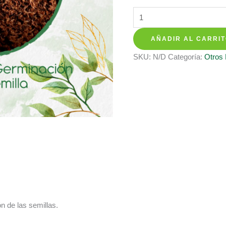
hasta
Sustratos
$ 28.700
Para
AÑADIR AL CARRI
Matarratón
cantidad
SKU:
N/D
Categoría:
Otros
n de las semillas.