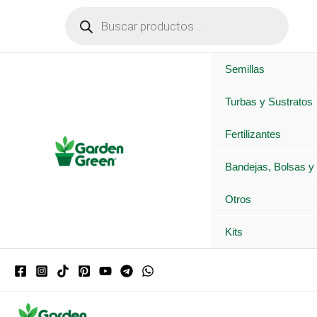
Ir
Búsqueda
de
al
productos
contenido
Semillas
Turbas y Sustratos
Fertilizantes
Bandejas, Bolsas y
Otros
Kits