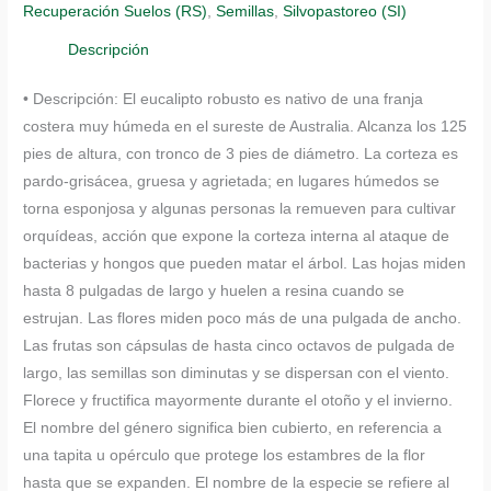
Recuperación Suelos (RS)
,
Semillas
,
Silvopastoreo (SI)
Robusta
cantidad
Descripción
• Descripción: El eucalipto robusto es nativo de una franja
costera muy húmeda en el sureste de Australia. Alcanza los 125
pies de altura, con tronco de 3 pies de diámetro. La corteza es
pardo-grisácea, gruesa y agrietada; en lugares húmedos se
torna esponjosa y algunas personas la remueven para cultivar
orquídeas, acción que expone la corteza interna al ataque de
bacterias y hongos que pueden matar el árbol. Las hojas miden
hasta 8 pulgadas de largo y huelen a resina cuando se
estrujan. Las flores miden poco más de una pulgada de ancho.
Las frutas son cápsulas de hasta cinco octavos de pulgada de
largo, las semillas son diminutas y se dispersan con el viento.
Florece y fructifica mayormente durante el otoño y el invierno.
El nombre del género significa bien cubierto, en referencia a
una tapita u opérculo que protege los estambres de la flor
hasta que se expanden. El nombre de la especie se refiere al