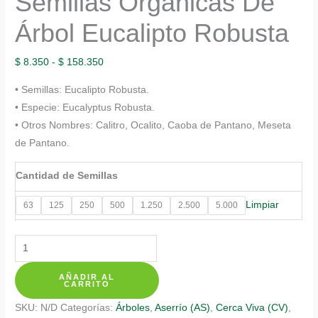
Semillas Orgánicas De
Árbol Eucalipto Robusta
Rango
$
8.350
-
$
158.350
de
• Semillas: Eucalipto Robusta.
precios:
• Especie: Eucalyptus Robusta.
desde
• Otros Nombres: Calitro, Ocalito, Caoba de Pantano, Meseta
$ 8.350
de Pantano.
hasta
$ 158.350
Cantidad de Semillas
Limpiar
63
125
250
500
1.250
2.500
5.000
Semillas
Orgánicas
AÑADIR AL
De
CARRITO
Árbol
SKU:
N/D
Categorías:
Árboles
,
Aserrío (AS)
,
Cerca Viva (CV)
,
Eucalipto