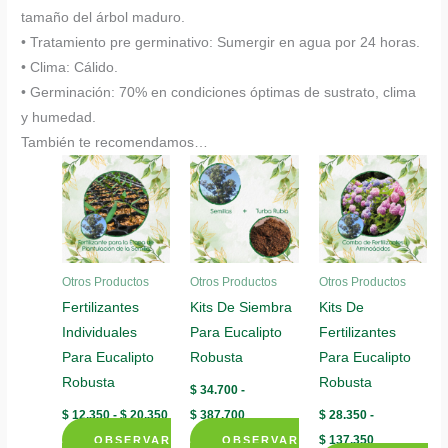
tamaño del árbol maduro.
• Tratamiento pre germinativo: Sumergir en agua por 24 horas.
• Clima: Cálido.
• Germinación: 70% en condiciones óptimas de sustrato, clima
y humedad.
También te recomendamos…
Otros Productos
Otros Productos
Otros Productos
Fertilizantes
Kits De Siembra
Kits De
Individuales
Para Eucalipto
Fertilizantes
Para Eucalipto
Robusta
Para Eucalipto
Robusta
Robusta
$
34.700
-
Rango
Rango
$
12.350
-
$
20.350
$
387.700
$
28.350
-
de
de
Rango
$
137.350
OBSERVAR
precios:
OBSERVAR
precios: