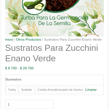
Inicio
/
Otros Productos
/ Sustratos Para Zucchini Enano Verde
Sustratos Para Zucchini
Enano Verde
Rango
$
8.700
-
$
28.700
de
Sustratos
precios:
desde
Limpiar
Turba
Sustrato
Combo Acondicionador de Suelos
$ 8.700
hasta
Sustratos
$ 28.700
Para