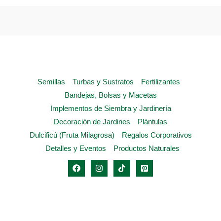
opciones
se
pueden
elegir
en
la
Semillas
Turbas y Sustratos
Fertilizantes
página
Bandejas, Bolsas y Macetas
de
Implementos de Siembra y Jardinería
producto
Decoración de Jardines
Plántulas
Dulcificú (Fruta Milagrosa)
Regalos Corporativos
Detalles y Eventos
Productos Naturales