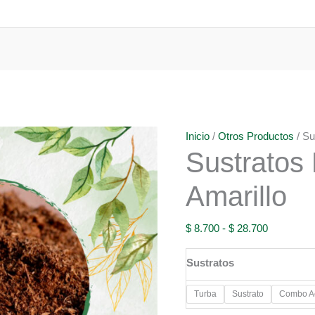
Inicio
/
Otros Productos
/ Su
Sustratos 
Amarillo
Rango
$
8.700
-
$
28.700
de
Sustratos
precios:
desde
Turba
Sustrato
Combo Ac
$ 8.700