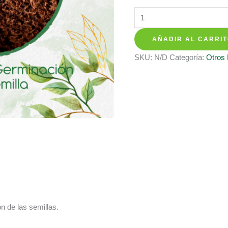
hasta
Sustratos
$ 28.700
Para
AÑADIR AL CARRI
Zucchini
Amarillo
SKU:
N/D
Categoría:
Otros
cantidad
n de las semillas.