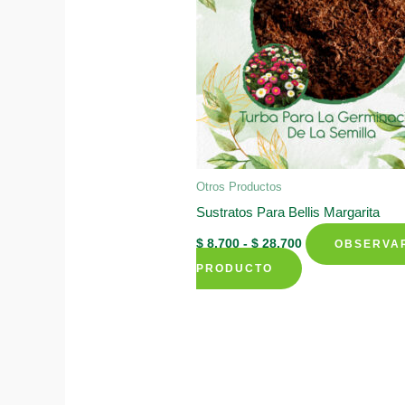
Otros Productos
Sustratos Para Bellis Margarita
Rango
$
8.700
-
$
28.700
OBSERVA
de
Este
precios:
PRODUCTO
desde
producto
$ 8.700
hasta
tiene
$ 28.700
múltiples
variantes.
Las