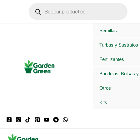
Ir
Búsqueda
de
al
productos
contenido
Semillas
Turbas y Sustratos
Fertilizantes
Bandejas, Bolsas y
Otros
Kits