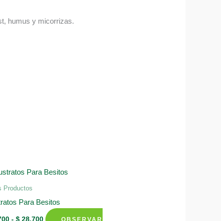
ost, humus y micorrizas.
s Productos
ratos Para Besitos
Rango
700
-
$
28.700
OBSERVAR