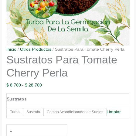
Inicio
/
Otros Productos
/ Sustratos Para Tomate Cherry Perla
Sustratos Para Tomate
Cherry Perla
Rango
$
8.700
-
$
28.700
de
Sustratos
precios:
desde
Limpiar
Turba
Sustrato
Combo Acondicionador de Suelos
$ 8.700
hasta
Sustratos
$ 28.700
Para