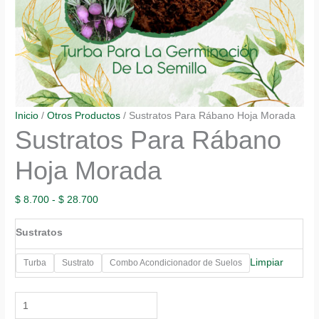
Inicio
/
Otros Productos
/ Sustratos Para Rábano Hoja Morada
Sustratos Para Rábano
Hoja Morada
Rango
$
8.700
-
$
28.700
de
Sustratos
precios:
desde
Limpiar
Turba
Sustrato
Combo Acondicionador de Suelos
$ 8.700
hasta
Sustratos
$ 28.700
Para