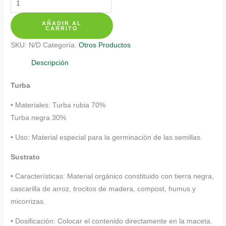
$ 28.700
Para
AÑADIR AL
Pimentón
CARRITO
Peperoncino
SKU:
N/D
Categoría:
Otros Productos
Italiano
cantidad
Descripción
Turba
• Materiales: Turba rubia 70%
Turba negra 30%
• Uso: Material especial para la germinación de las semillas.
Sustrato
• Características: Material orgánico constituido con tierra negra,
cascarilla de arroz, trocitos de madera, compost, humus y
micorrizas.
• Dosificación: Colocar el contenido directamente en la maceta.