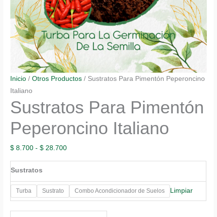
Inicio
/
Otros Productos
/ Sustratos Para Pimentón Peperoncino
Italiano
Sustratos Para Pimentón
Peperoncino Italiano
Rango
$
8.700
-
$
28.700
de
Sustratos
precios:
desde
Limpiar
Turba
Sustrato
Combo Acondicionador de Suelos
$ 8.700
hasta
Sustratos