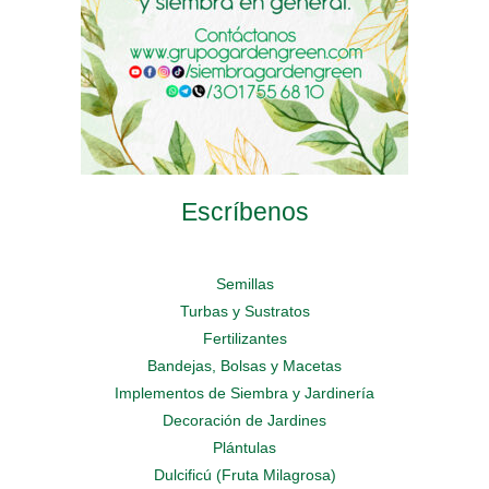
producto
de
producto
producto
Escríbenos
Semillas
Turbas y Sustratos
Fertilizantes
Bandejas, Bolsas y Macetas
Implementos de Siembra y Jardinería
Decoración de Jardines
Plántulas
Dulcificú (Fruta Milagrosa)