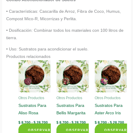
• Características: Cascarilla de Arroz, Fibra de Coco, Humus,
Compost Mico-R, Micorrizas y Perlita.
• Dosificación: Combinar todos los materiales con 100 litros de
tierra.
• Uso: Sustratos para acondicionar el suelo.
Productos relacionados
Otros Productos
Otros Productos
Otros Productos
Sustratos Para
Sustratos Para
Sustratos Para
Aliso Rosa
Bellis Margarita
Aster Arco Iris
Rango
Rango
Rang
$
8.700
-
$
28.700
$
8.700
-
$
28.700
$
8.700
-
$
28.700
de
de
de
OBSERVAR
precios:
OBSERVAR
precios:
OBSERVAR
preci