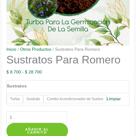
Inicio
/
Otros Productos
/ Sustratos Para Romero
Sustratos Para Romero
Rango
$
8.700
-
$
28.700
de
Sustratos
precios:
desde
Limpiar
Turba
Sustrato
Combo Acondicionador de Suelos
$ 8.700
hasta
Sustratos
$ 28.700
Para
AÑADIR AL
Romero
CARRITO