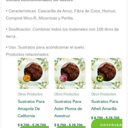
• Características: Cascarilla de Arroz, Fibra de Coco, Humus,
Compost Mico-R, Micorrizas y Perlita.
• Dosificación: Combinar todos los materiales con 100 litros de
tierra.
• Uso: Sustratos para acondicionar el suelo.
Productos relacionados
Otros Productos
Otros Productos
Otros Productos
Sustratos Para
Sustratos Para
Sustratos Para
Amapola De
Aster Pluma de
Alhelí Amarilla
California
Avestruz
Rang
$
8.700
-
$
28.700
de
Rango
Rango
$
8.700
-
$
28.700
$
8.700
-
$
28.700
OBSERVAR
preci