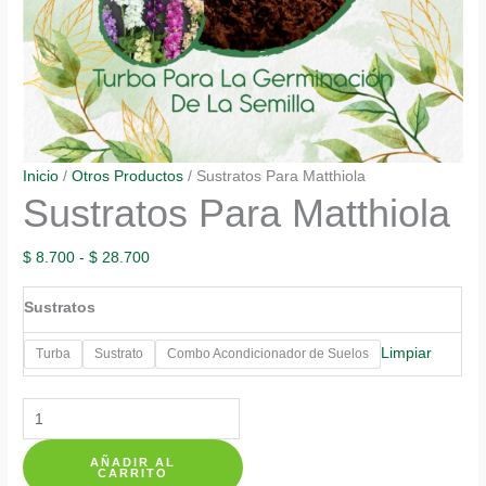
Inicio
/
Otros Productos
/ Sustratos Para Matthiola
Sustratos Para Matthiola
Rango
$
8.700
-
$
28.700
de
Sustratos
precios:
desde
Limpiar
Turba
Sustrato
Combo Acondicionador de Suelos
$ 8.700
hasta
Sustratos
$ 28.700
Para
AÑADIR AL
Matthiola
CARRITO