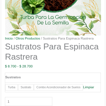
Inicio
/
Otros Productos
/ Sustratos Para Espinaca Rastrera
Sustratos Para Espinaca
Rastrera
Rango
$
8.700
-
$
28.700
de
Sustratos
precios:
desde
Limpiar
Turba
Sustrato
Combo Acondicionador de Suelos
$ 8.700
hasta
Sustratos
$ 28.700
Para