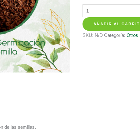
hasta
Sustratos
$ 28.700
Para
AÑADIR AL CARRI
Col
De
SKU:
N/D
Categoría:
Otros
Milán
cantidad
n de las semillas.