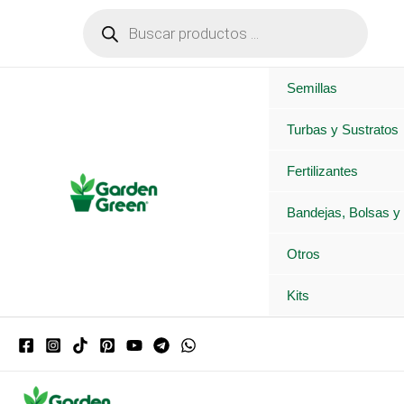
Ir
Búsqueda
de
al
productos
contenido
Semillas
Turbas y Sustratos
Fertilizantes
Bandejas, Bolsas y
Otros
Kits