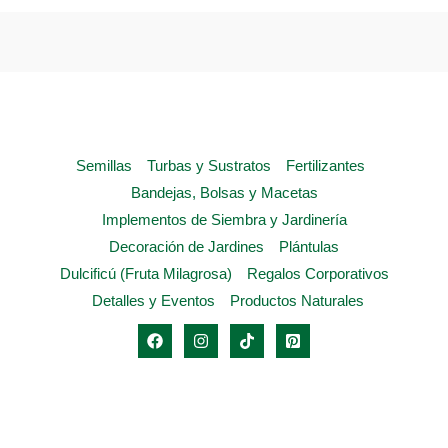
opciones
se
pueden
elegir
en
la
Semillas
Turbas y Sustratos
Fertilizantes
página
Bandejas, Bolsas y Macetas
de
Implementos de Siembra y Jardinería
producto
Decoración de Jardines
Plántulas
Dulcificú (Fruta Milagrosa)
Regalos Corporativos
Detalles y Eventos
Productos Naturales