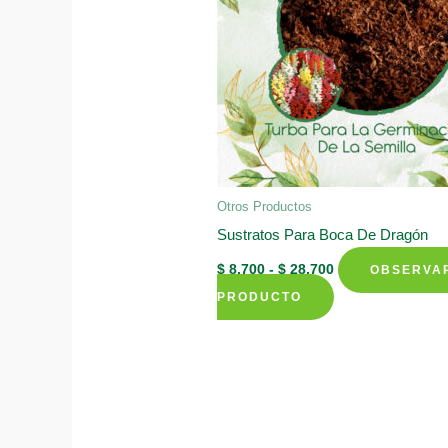
Otros Productos
Sustratos Para Boca De Dragón
Rango
$
8.700
-
$
28.700
OBSERVA
de
Este
precios:
PRODUCTO
desde
producto
$ 8.700
hasta
tiene
$ 28.700
múltiples
variantes.
Las