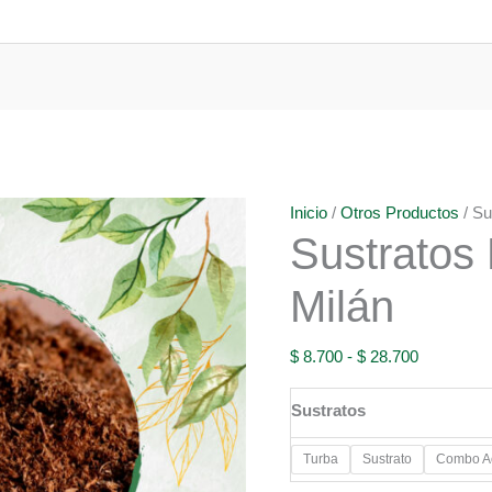
Inicio
/
Otros Productos
/ Su
Sustratos
Milán
Rango
$
8.700
-
$
28.700
de
Sustratos
precios:
desde
Turba
Sustrato
Combo Ac
$ 8.700