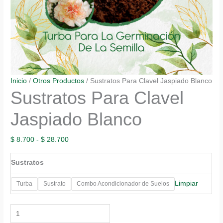
Inicio
/
Otros Productos
/ Sustratos Para Clavel Jaspiado Blanco
Sustratos Para Clavel
Jaspiado Blanco
Rango
$
8.700
-
$
28.700
de
Sustratos
precios:
desde
Limpiar
Turba
Sustrato
Combo Acondicionador de Suelos
$ 8.700
hasta
Sustratos
$ 28.700
Para