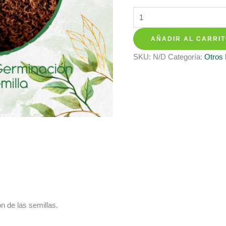
hasta
Sustratos
$ 28.700
Para
AÑADIR AL CARRI
Cebollín
Fino
SKU:
N/D
Categoría:
Otros
cantidad
n de las semillas.