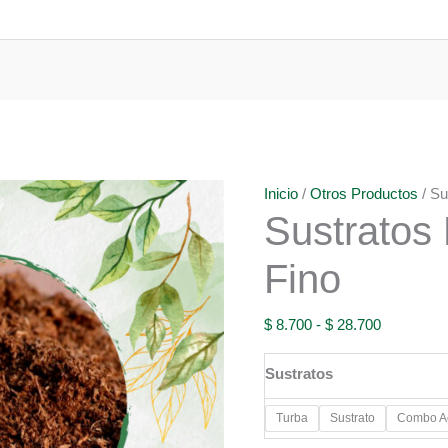
Inicio
/
Otros Productos
/ Su
Sustratos 
Fino
Rango
$
8.700
-
$
28.700
de
Sustratos
precios:
desde
Turba
Sustrato
Combo Ac
$ 8.700