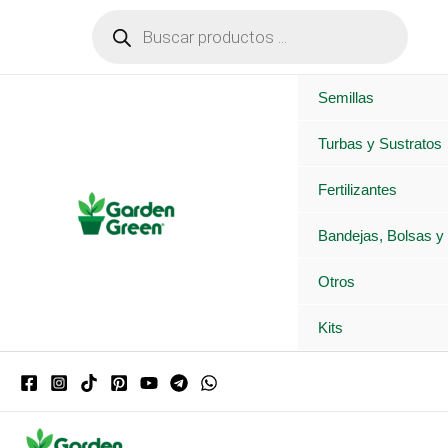
Ir
Búsqueda
de
al
productos
contenido
Semillas
Turbas y Sustratos
Fertilizantes
Bandejas, Bolsas y
Otros
Kits