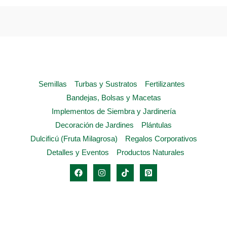
opciones
se
pueden
elegir
en
la
Semillas
Turbas y Sustratos
Fertilizantes
página
Bandejas, Bolsas y Macetas
de
Implementos de Siembra y Jardinería
producto
Decoración de Jardines
Plántulas
Dulcificú (Fruta Milagrosa)
Regalos Corporativos
Detalles y Eventos
Productos Naturales