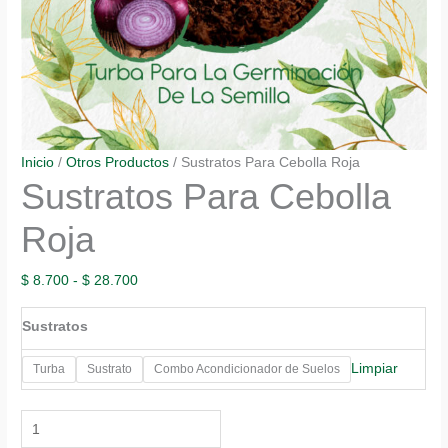
Inicio
/
Otros Productos
/ Sustratos Para Cebolla Roja
Sustratos Para Cebolla
Roja
Rango
$
8.700
-
$
28.700
de
Sustratos
precios:
desde
Limpiar
Turba
Sustrato
Combo Acondicionador de Suelos
$ 8.700
hasta
Sustratos
$ 28.700
Para