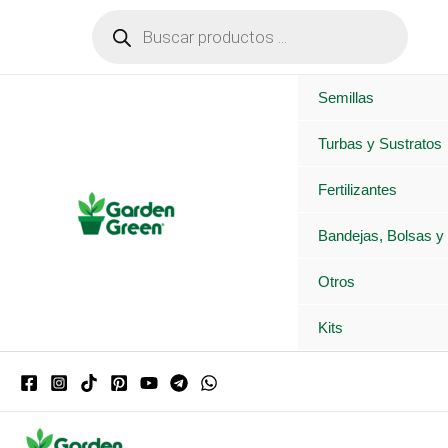
Ir
Búsqueda
de
al
productos
contenido
Semillas
Turbas y Sustratos
Fertilizantes
Bandejas, Bolsas y
Otros
Kits