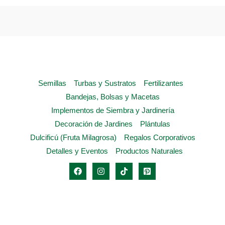
opciones
se
pueden
elegir
en
la
Semillas
Turbas y Sustratos
Fertilizantes
página
Bandejas, Bolsas y Macetas
de
Implementos de Siembra y Jardinería
producto
Decoración de Jardines
Plántulas
Dulcificú (Fruta Milagrosa)
Regalos Corporativos
Detalles y Eventos
Productos Naturales