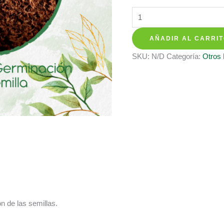
hasta
Sustratos
$ 28.700
Para
AÑADIR AL CARRI
Bonsái
Dinde
SKU:
N/D
Categoría:
Otros
Mora
cantidad
n de las semillas.