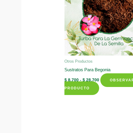
Otros Productos
Sustratos Para Begonia
Rango
$
8.700
-
$
28.700
OBSERVA
de
Este
precios:
PRODUCTO
desde
producto
$ 8.700
hasta
tiene
$ 28.700
múltiples
variantes.
Las