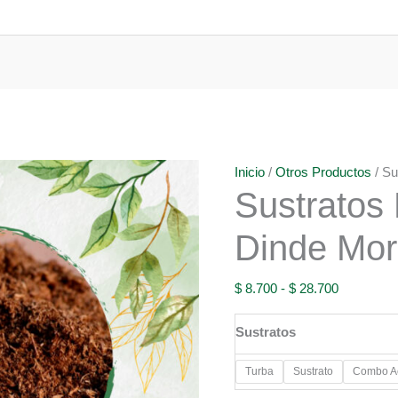
Inicio
/
Otros Productos
/ Su
Sustratos
Dinde Mo
Rango
$
8.700
-
$
28.700
de
Sustratos
precios:
desde
Turba
Sustrato
Combo Ac
$ 8.700