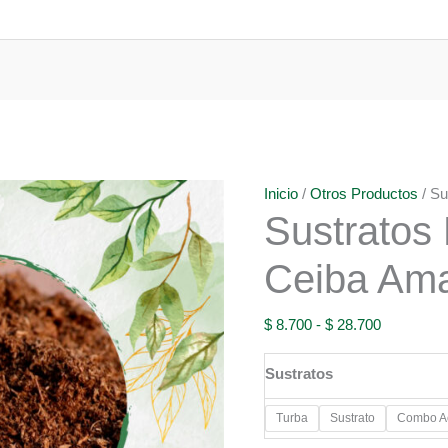
Inicio
/
Otros Productos
/ Su
Sustratos
Ceiba Amar
Rango
$
8.700
-
$
28.700
de
Sustratos
precios:
desde
Turba
Sustrato
Combo Ac
$ 8.700