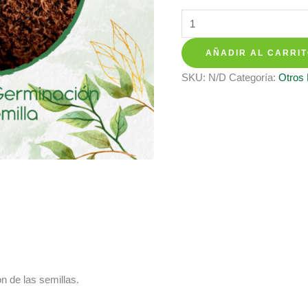
hasta
Sustratos
$ 28.700
Para
AÑADIR AL CARRI
Bonsái
Ceiba
SKU:
N/D
Categoría:
Otros
Amarilla
cantidad
n de las semillas.