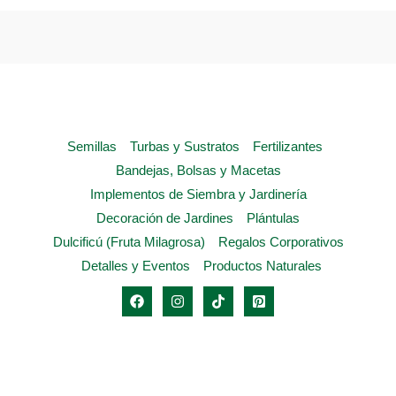
opciones
se
pueden
elegir
en
la
Semillas
Turbas y Sustratos
Fertilizantes
página
Bandejas, Bolsas y Macetas
de
Implementos de Siembra y Jardinería
producto
Decoración de Jardines
Plántulas
Dulcificú (Fruta Milagrosa)
Regalos Corporativos
Detalles y Eventos
Productos Naturales