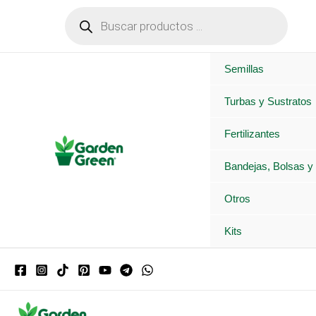
Ir
Búsqueda
de
al
productos
contenido
Semillas
Turbas y Sustratos
Fertilizantes
Bandejas, Bolsas y
Otros
Kits