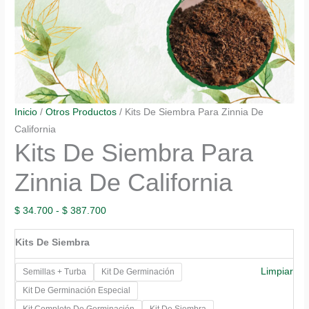
Inicio
/
Otros Productos
/ Kits De Siembra Para Zinnia De
California
Kits De Siembra Para
Zinnia De California
Rango
$
34.700
-
$
387.700
de
Kits De Siembra
precios:
desde
Limpiar
Semillas + Turba
Kit De Germinación
$ 34.700
Kit De Germinación Especial
hasta
Kit Completo De Germinación
Kit De Siembra