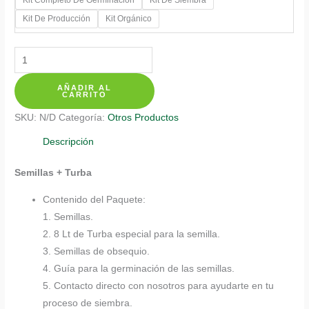
$ 387.700
Kit De Producción
Kit Orgánico
Kits
De
AÑADIR AL
Siembra
CARRITO
Para
SKU:
N/D
Categoría:
Otros Productos
Zinnia
De
Descripción
California
Semillas + Turba
cantidad
Contenido del Paquete:
1. Semillas.
2. 8 Lt de Turba especial para la semilla.
3. Semillas de obsequio.
4. Guía para la germinación de las semillas.
5. Contacto directo con nosotros para ayudarte en tu
proceso de siembra.