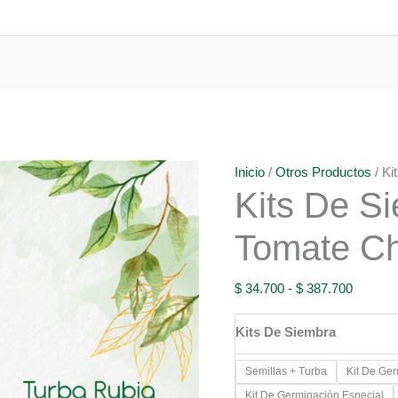
Inicio
/
Otros Productos
/ Ki
Kits De S
Tomate Ch
Rango
$
34.700
-
$
387.700
de
Kits De Siembra
precios:
desde
Semillas + Turba
Kit De Ge
$ 34.70
Kit De Germinación Especial