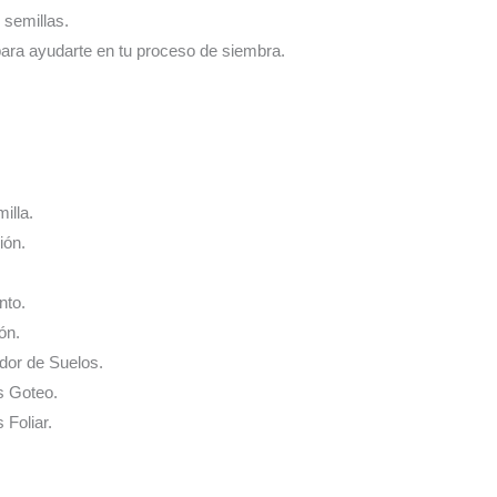
 semillas.
para ayudarte en tu proceso de siembra.
illa.
ión.
nto.
ón.
ador de Suelos.
s Goteo.
 Foliar.