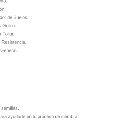
nto.
ón.
ador de Suelos.
s Goteo.
 Foliar.
e Resistencia.
 General.
 semillas.
para ayudarte en tu proceso de siembra.