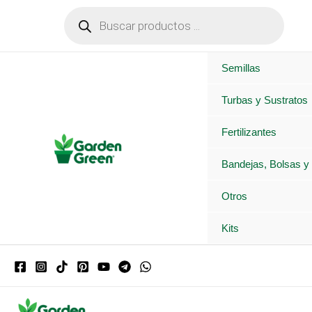
Ir
Búsqueda
de
al
productos
contenido
Semillas
Turbas y Sustratos
Fertilizantes
Bandejas, Bolsas y
Otros
Kits