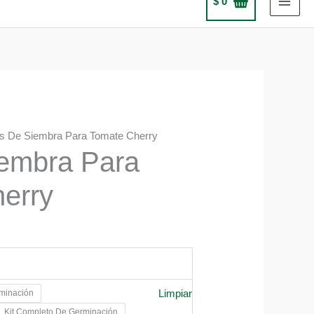
$
0
ts De Siembra Para Tomate Cherry
iembra Para
erry
Limpiar
rminación
0
Kit Completo De Germinación