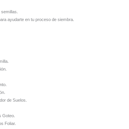
 semillas.
para ayudarte en tu proceso de siembra.
illa.
ión.
nto.
ón.
ador de Suelos.
s Goteo.
s Foliar.