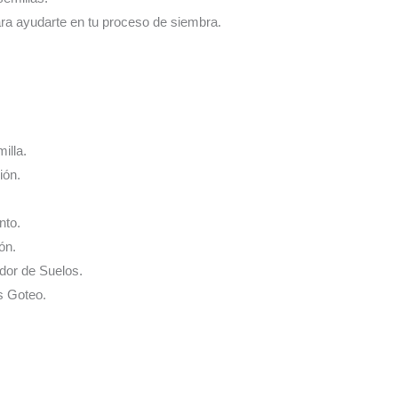
ara ayudarte en tu proceso de siembra.
illa.
ión.
nto.
ón.
ador de Suelos.
s Goteo.