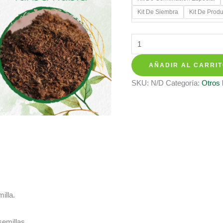
hasta
Kit De Siembra
Kit De Prod
$ 387.7
Kits
De
AÑADIR AL CARRI
Siembra
Para
SKU:
N/D
Categoría:
Otros
Tomate
Cherry
cantidad
illa.
semillas.