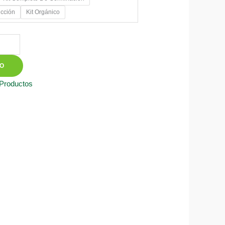
ucción
Kit Orgánico
00
TO
 Productos