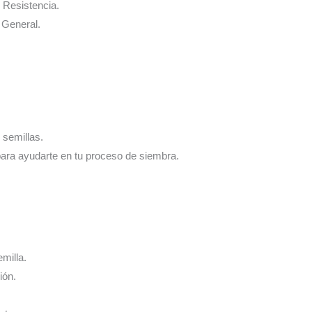
e Resistencia.
e General.
 semillas.
para ayudarte en tu proceso de siembra.
emilla.
ión.