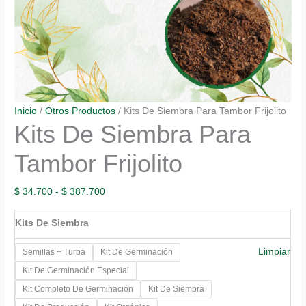
Inicio
/
Otros Productos
/ Kits De Siembra Para Tambor Frijolito
Kits De Siembra Para
Tambor Frijolito
Rango
$
34.700
-
$
387.700
de
Kits De Siembra
precios:
desde
Limpiar
Semillas + Turba
Kit De Germinación
$ 34.700
Kit De Germinación Especial
hasta
Kit Completo De Germinación
Kit De Siembra
$ 387.700