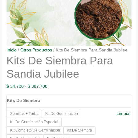
Inicio
/
Otros Productos
/ Kits De Siembra Para Sandia Jubilee
Kits De Siembra Para
Sandia Jubilee
Rango
$
34.700
-
$
387.700
de
Kits De Siembra
precios:
desde
Limpiar
Semillas + Turba
Kit De Germinación
$ 34.700
Kit De Germinación Especial
hasta
Kit Completo De Germinación
Kit De Siembra
$ 387.700