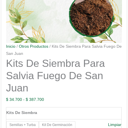
Inicio
/
Otros Productos
/ Kits De Siembra Para Salvia Fuego De
San Juan
Kits De Siembra Para
Salvia Fuego De San
Juan
Rango
$
34.700
-
$
387.700
de
Kits De Siembra
precios:
desde
Limpiar
Semillas + Turba
Kit De Germinación
$ 34.700