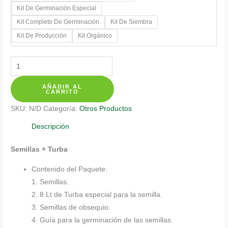
Kit De Germinación Especial
hasta
Kit Completo De Germinación
Kit De Siembra
$ 387.700
Kit De Producción
Kit Orgánico
Kits
De
AÑADIR AL
Siembra
CARRITO
Para
SKU:
N/D
Categoría:
Otros Productos
Salvia
Fuego
Descripción
De
Semillas + Turba
San
Juan
Contenido del Paquete:
cantidad
1. Semillas.
2. 8 Lt de Turba especial para la semilla.
3. Semillas de obsequio.
4. Guía para la germinación de las semillas.