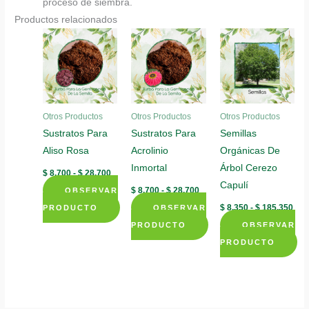
proceso de siembra.
Productos relacionados
Otros Productos
Otros Productos
Otros Productos
Sustratos Para
Sustratos Para
Semillas
Aliso Rosa
Acrolinio
Orgánicas De
Inmortal
Árbol Cerezo
Rango
$
8.700
-
$
28.700
de
Capulí
Rango
$
8.700
-
$
28.700
OBSERVAR
precios:
de
desde
Ran
$
8.350
-
$
185.350
PRODUCTO
OBSERVAR
precios:
$ 8.700
de
desde
Este
hasta
PRODUCTO
OBSERVAR
prec
$ 8.700
$ 28.700
des
producto
Este
hasta
PRODUCTO
$ 8.
$ 28.700
tiene
producto
Este
has
$ 1
múltiples
tiene
producto
variantes.
múltiples
tiene