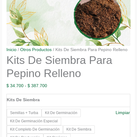
Inicio
/
Otros Productos
/ Kits De Siembra Para Pepino Relleno
Kits De Siembra Para
Pepino Relleno
Rango
$
34.700
-
$
387.700
de
Kits De Siembra
precios:
desde
Limpiar
Semillas + Turba
Kit De Germinación
$ 34.700
Kit De Germinación Especial
hasta
Kit Completo De Germinación
Kit De Siembra
$ 387.700