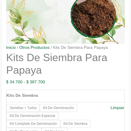
Inicio
/
Otros Productos
/ Kits De Siembra Para Papaya
Kits De Siembra Para
Papaya
Rango
$
34.700
-
$
387.700
de
Kits De Siembra
precios:
desde
Limpiar
Semillas + Turba
Kit De Germinación
$ 34.700
Kit De Germinación Especial
hasta
Kit Completo De Germinación
Kit De Siembra
$ 387.700