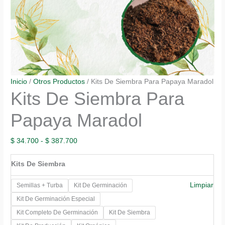
Inicio
/
Otros Productos
/ Kits De Siembra Para Papaya Maradol
Kits De Siembra Para
Papaya Maradol
Rango
$
34.700
-
$
387.700
de
Kits De Siembra
precios:
desde
Limpiar
Semillas + Turba
Kit De Germinación
$ 34.700
Kit De Germinación Especial
hasta
Kit Completo De Germinación
Kit De Siembra
$ 387.700