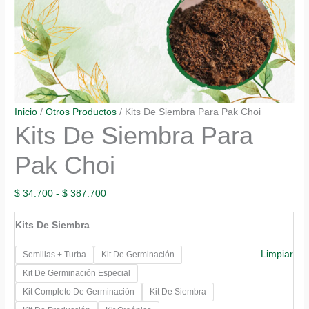
Inicio
/
Otros Productos
/ Kits De Siembra Para Pak Choi
Kits De Siembra Para
Pak Choi
Rango
$
34.700
-
$
387.700
de
Kits De Siembra
precios:
desde
Limpiar
Semillas + Turba
Kit De Germinación
$ 34.700
Kit De Germinación Especial
hasta
Kit Completo De Germinación
Kit De Siembra
$ 387.700