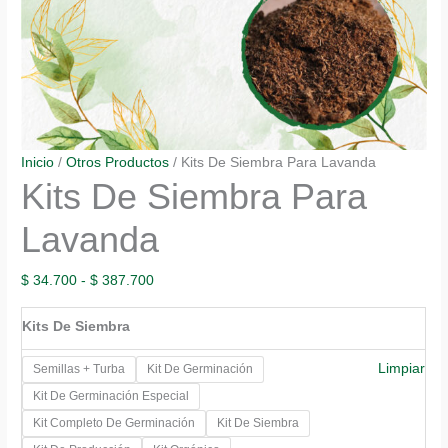
Inicio
/
Otros Productos
/ Kits De Siembra Para Lavanda
Kits De Siembra Para
Lavanda
Rango
$
34.700
-
$
387.700
de
Kits De Siembra
precios:
desde
Limpiar
Semillas + Turba
Kit De Germinación
$ 34.700
Kit De Germinación Especial
hasta
Kit Completo De Germinación
Kit De Siembra
$ 387.700