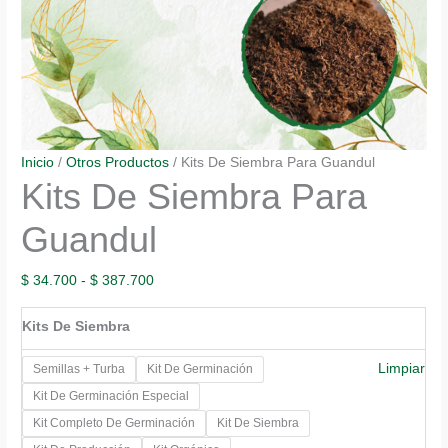
Inicio
/
Otros Productos
/ Kits De Siembra Para Guandul
Kits De Siembra Para
Guandul
Rango
$
34.700
-
$
387.700
de
Kits De Siembra
precios:
desde
Limpiar
Semillas + Turba
Kit De Germinación
$ 34.700
Kit De Germinación Especial
hasta
Kit Completo De Germinación
Kit De Siembra
$ 387.700