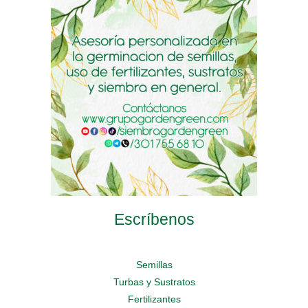
pueden
pueden
pueden
elegir
elegir
elegir
en
en
en
la
la
la
página
página
página
de
de
de
producto
producto
producto
Escríbenos
Semillas
Turbas y Sustratos
Fertilizantes