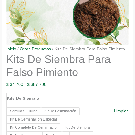
Inicio
/
Otros Productos
/ Kits De Siembra Para Falso Pimiento
Kits De Siembra Para
Falso Pimiento
Rango
$
34.700
-
$
387.700
de
Kits De Siembra
precios:
desde
Limpiar
Semillas + Turba
Kit De Germinación
$ 34.700
Kit De Germinación Especial
hasta
Kit Completo De Germinación
Kit De Siembra
$ 387.700