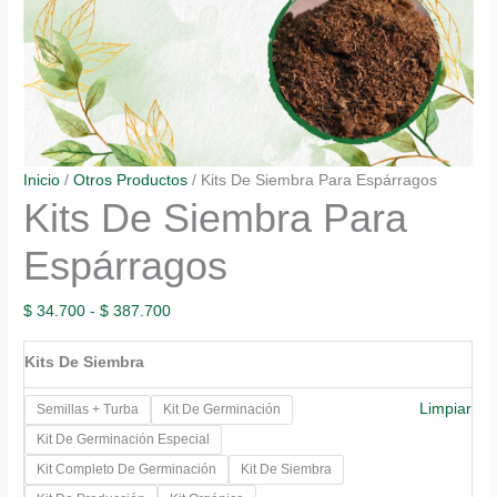
Inicio
/
Otros Productos
/ Kits De Siembra Para Espárragos
Kits De Siembra Para
Espárragos
Rango
$
34.700
-
$
387.700
de
Kits De Siembra
precios:
desde
Limpiar
Semillas + Turba
Kit De Germinación
$ 34.700
Kit De Germinación Especial
hasta
Kit Completo De Germinación
Kit De Siembra
$ 387.700