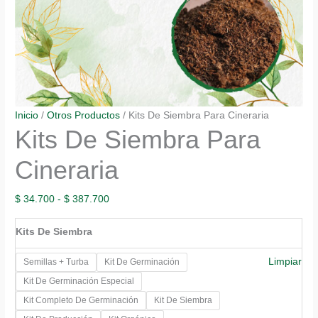
Inicio
/
Otros Productos
/ Kits De Siembra Para Cineraria
Kits De Siembra Para
Cineraria
Rango
$
34.700
-
$
387.700
de
Kits De Siembra
precios:
desde
Limpiar
Semillas + Turba
Kit De Germinación
$ 34.700
Kit De Germinación Especial
hasta
Kit Completo De Germinación
Kit De Siembra
$ 387.700