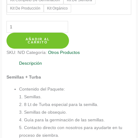
$ 387.700
Kit De Producción
Kit Orgánico
Kits
De
AÑADIR AL
Siembra
CARRITO
Para
SKU:
N/D
Categoría:
Otros Productos
Chochos
De
Descripción
Árbol
Semillas + Turba
cantidad
Contenido del Paquete:
1. Semillas.
2. 8 Lt de Turba especial para la semilla.
3. Semillas de obsequio.
4. Guía para la germinación de las semillas.
5. Contacto directo con nosotros para ayudarte en tu
proceso de siembra.