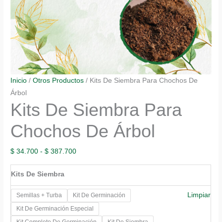
Inicio
/
Otros Productos
/ Kits De Siembra Para Chochos De
Árbol
Kits De Siembra Para
Chochos De Árbol
Rango
$
34.700
-
$
387.700
de
Kits De Siembra
precios:
desde
Limpiar
Semillas + Turba
Kit De Germinación
$ 34.700
Kit De Germinación Especial
hasta
Kit Completo De Germinación
Kit De Siembra