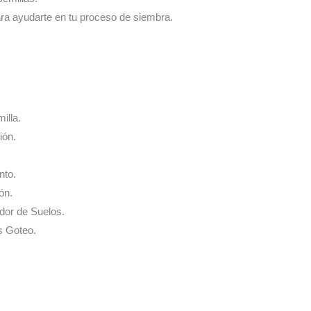
ara ayudarte en tu proceso de siembra.
illa.
ión.
nto.
ón.
ador de Suelos.
s Goteo.