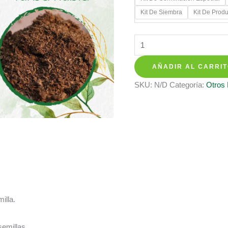
hasta
Kit De Siembra
Kit De Prod
$ 387.7
Kits
De
AÑADIR AL CARRI
Siembra
Para
SKU:
N/D
Categoría:
Otros
Cebolla
Larga
cantidad
illa.
semillas.