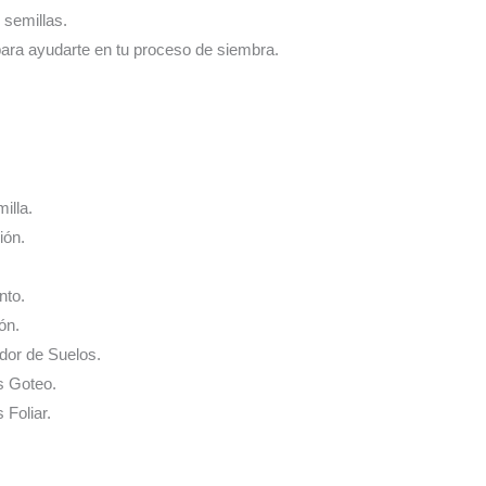
 semillas.
para ayudarte en tu proceso de siembra.
illa.
ión.
nto.
ón.
ador de Suelos.
s Goteo.
 Foliar.