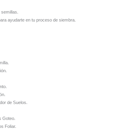
 semillas.
para ayudarte en tu proceso de siembra.
illa.
ión.
nto.
ón.
ador de Suelos.
s Goteo.
s Foliar.