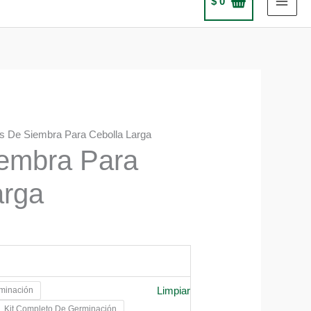
$
0
ts De Siembra Para Cebolla Larga
iembra Para
arga
Limpiar
rminación
0
Kit Completo De Germinación