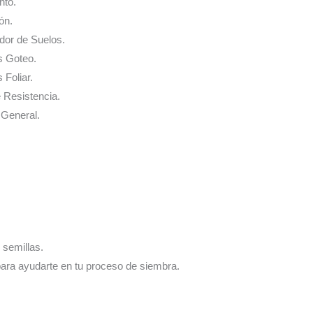
nto.
ón.
ador de Suelos.
s Goteo.
 Foliar.
e Resistencia.
 General.
 semillas.
para ayudarte en tu proceso de siembra.