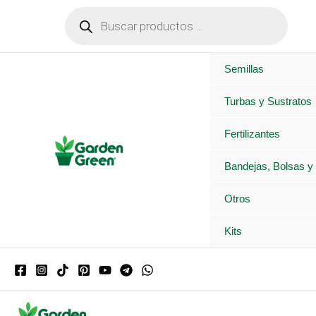
Ir
Búsqueda
de
al
productos
contenido
Semillas
Turbas y Sustratos
Fertilizantes
Bandejas, Bolsas y
Otros
Kits