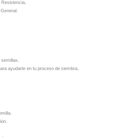
e Resistencia.
e General.
 semillas.
para ayudarte en tu proceso de siembra.
emilla.
ión.