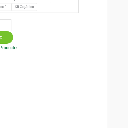
ucción
Kit Orgánico
00
TO
 Productos