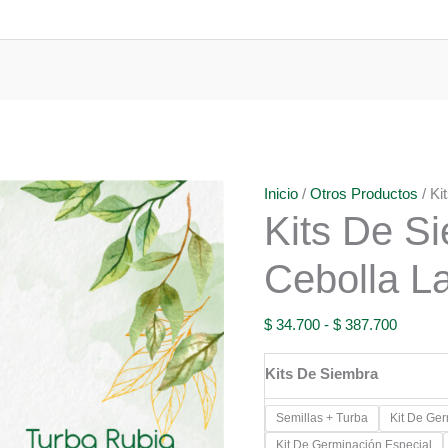
Inicio
/
Otros Productos
/ Ki
Kits De S
Cebolla L
Rango
$
34.700
-
$
387.700
de
Kits De Siembra
precios:
desde
Semillas + Turba
Kit De Ge
$ 34.70
Kit De Germinación Especial