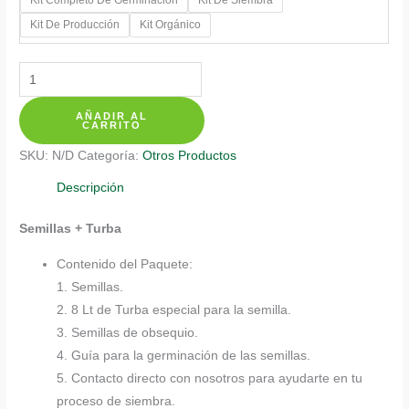
$ 387.700
Kit De Producción
Kit Orgánico
Kits
De
AÑADIR AL
Siembra
CARRITO
Para
SKU:
N/D
Categoría:
Otros Productos
Caléndula
Mezcla
Descripción
cantidad
Semillas + Turba
Contenido del Paquete:
1. Semillas.
2. 8 Lt de Turba especial para la semilla.
3. Semillas de obsequio.
4. Guía para la germinación de las semillas.
5. Contacto directo con nosotros para ayudarte en tu
proceso de siembra.