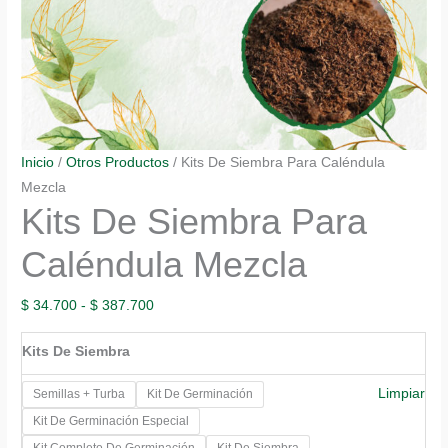
Inicio
/
Otros Productos
/ Kits De Siembra Para Caléndula
Mezcla
Kits De Siembra Para
Caléndula Mezcla
Rango
$
34.700
-
$
387.700
de
Kits De Siembra
precios:
desde
Limpiar
Semillas + Turba
Kit De Germinación
$ 34.700
Kit De Germinación Especial
hasta
Kit Completo De Germinación
Kit De Siembra