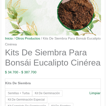
Inicio
/
Otros Productos
/ Kits De Siembra Para Bonsái Eucalipto
Cinérea
Kits De Siembra Para
Bonsái Eucalipto Cinérea
Rango
$
34.700
-
$
387.700
de
Kits De Siembra
precios:
desde
Limpiar
Semillas + Turba
Kit De Germinación
$ 34.700
Kit De Germinación Especial
hasta
Kit Completo De Germinación
Kit De Siembra