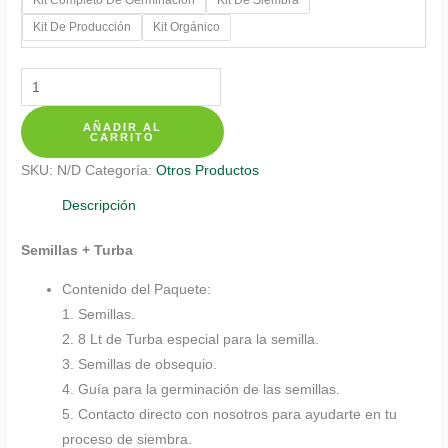
$ 387.700
Kit De Producción
Kit Orgánico
Kits
De
AÑADIR AL
Siembra
CARRITO
Para
SKU:
N/D
Categoría:
Otros Productos
Bonsái
Eucalipto
Descripción
Cinérea
Semillas + Turba
cantidad
Contenido del Paquete:
1. Semillas.
2. 8 Lt de Turba especial para la semilla.
3. Semillas de obsequio.
4. Guía para la germinación de las semillas.
5. Contacto directo con nosotros para ayudarte en tu
proceso de siembra.