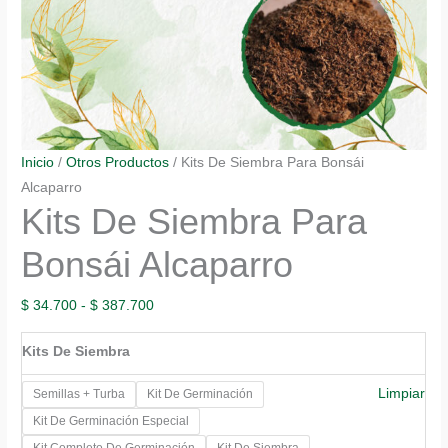
Inicio
/
Otros Productos
/ Kits De Siembra Para Bonsái
Alcaparro
Kits De Siembra Para
Bonsái Alcaparro
Rango
$
34.700
-
$
387.700
de
Kits De Siembra
precios:
desde
Limpiar
Semillas + Turba
Kit De Germinación
$ 34.700
Kit De Germinación Especial
hasta
Kit Completo De Germinación
Kit De Siembra