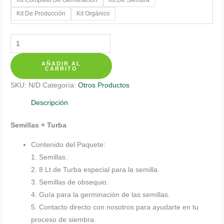
$ 387.700
Kit De Producción
Kit Orgánico
Kits
De
AÑADIR AL
Siembra
CARRITO
Para
SKU:
N/D
Categoría:
Otros Productos
Bonsái
Alcaparro
Descripción
cantidad
Semillas + Turba
Contenido del Paquete:
1. Semillas.
2. 8 Lt de Turba especial para la semilla.
3. Semillas de obsequio.
4. Guía para la germinación de las semillas.
5. Contacto directo con nosotros para ayudarte en tu
proceso de siembra.