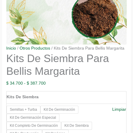
Inicio
/
Otros Productos
/ Kits De Siembra Para Bellis Margarita
Kits De Siembra Para
Bellis Margarita
Rango
$
34.700
-
$
387.700
de
Kits De Siembra
precios:
desde
Limpiar
Semillas + Turba
Kit De Germinación
$ 34.700
Kit De Germinación Especial
hasta
Kit Completo De Germinación
Kit De Siembra
$ 387.700